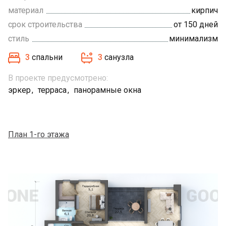
материал
кирпич
срок строительства
от 150 дней
стиль
минимализм
3
спальни
3
санузла
В проекте предусмотрено:
эркер
терраса
панорамные окна
План 1-го этажа