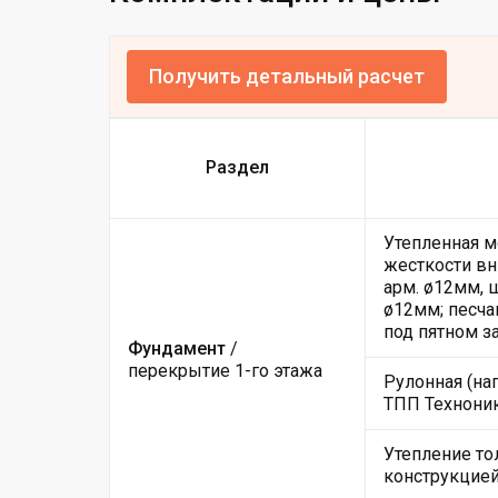
Получить детальный расчет
Раздел
Утепленная м
жесткости вн
арм. ø12мм, 
ø12мм; песча
под пятном з
Фундамент
/
перекрытие 1-го этажа
Рулонная (на
ТПП Техноник
Утепление то
конструкцие