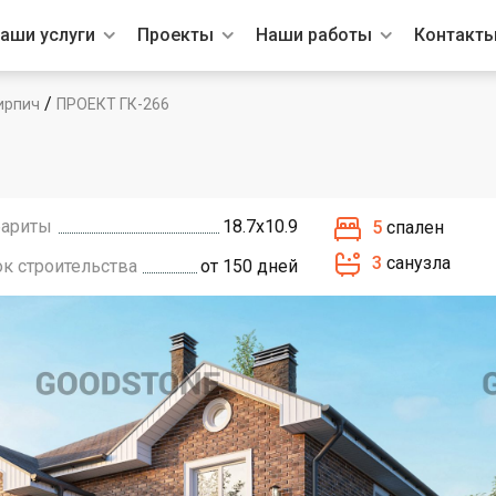
аши услуги
Проекты
Наши работы
Контакт
/
ирпич
ПРОЕКТ ГК-266
бариты
18.7х10.9
5
спален
3
санузла
ок строительства
от 150 дней