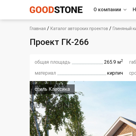
О компании
Н
/
/
Главная
Каталог авторских проектов
Глиняный к
Проект ГК-266
2
общая площадь
265.9 м
га
материал
кирпич
ср
стиль Классика