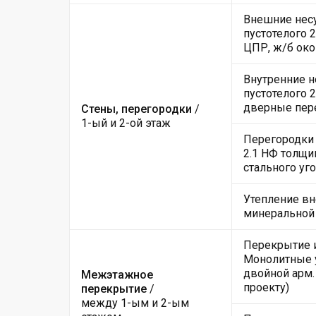
Внешние несу
пустотелого 
ЦПР, ж/б ок
Внутренние н
пустотелого 
дверные пер
Стены, перегородки
/
1-ый и 2-ой этаж
Перегородки 
2.1 НФ толщи
стального уго
Утепление вн
минеральной
Перекрытие и
Монолитные у
двойной арм.
Межэтажное
проекту)
перекрытие
/
между 1-ым и 2-ым