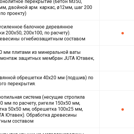
нолитное перекрытие (бетон М350,
мм, двойной арм. каркас, ø12мм, шаг 200
 по проекту)
усиленное балочное деревянное
и 200х50, 200х100, по расчету).
ревесины огнебиозащитным составом
0 мм плитами из минеральной ваты
монтаж защитных мембран JUTA Ютавек,
вянной обрешетки 40х20 мм (подшив) по
ого перекрытия.
ропильная система (несущие стропила
0 мм по расчету, ригели 150х50 мм,
ка 50х50 мм, обрешетка 100х25 мм,
A Ютавек). Обработка древесины
тным составом