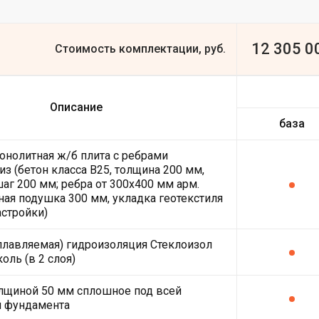
12 305 0
Стоимость комплектации, руб.
Описание
база
онолитная ж/б плита с ребрами
из (бетон класса В25, толщина 200 мм,
шаг 200 мм; ребра от 300х400 мм арм.
ная подушка 300 мм, укладка геотекстиля
астройки)
плавляемая) гидроизоляция Стеклоизол
оль (в 2 слоя)
лщиной 50 мм сплошное под всей
й фундамента