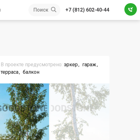
ы
Поиск
+7 (812) 602-40-44
В проекте предусмотрено:
эркер
гараж
терраса
балкон