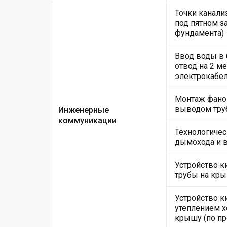
Точки канали
под пятном за
фундамента)
Ввод воды в
отвод на 2 м
электрокабе
Монтаж фанов
выводом тру
Инженерные
коммуникации
Технологичес
дымохода и 
Устройство 
трубы на кры
Устройство к
утеплением х
крышу (по пр