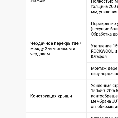
этажом
Полностью мо
толщина 200 
мм, усиления
Перекрытие 
(несущие балк
Обработка д
Чердачное перекрытие
/
Утепление 15
между 2-ым этажом и
ROCKWOOL и 
чердаком
Ютафол
Монтаж дере
низу чердачн
Усиленная ст
150х50, 200х5
Конструкция крыши
контробрешет
мембрана JUT
огнебиозащи