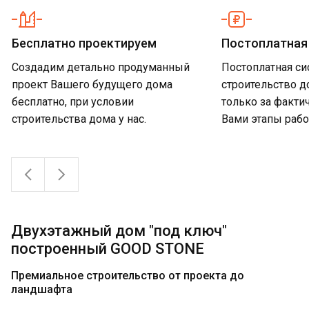
Бесплатно проектируем
Смета с материалами
Независимый технадзор
Открытые стройплощадки
Опытные бригады строителей
Только качественные
Постоплатная
Гарантия 10 л
материалы
Создадим детально продуманный
При расчёте стоимости
Предоставляем независимый
Есть возможность посетить наши
Строительство проводится
Постоплатная си
Строгое соблюд
Мы являемся авторизованными
проект Вашего будущего дома
строительства мы предоставляем
технический надзор, который
стройплощадки в удобном для Вас
квалифицированными бригадами
строительство д
обязательств н
партнерами производителей
бесплатно, при условии
детальную смету, включающую в
обеспечит Ваше спокойствие и
районе
рабочих и прорабами на
только за факти
работы и матери
материалов, поставляемых на
строительства дома у нас.
себя все необходимые материалы
снизит наши риски по
постоянной основе
Вами этапы рабо
площадку
и работы.
гарантийному обслуживанию.
Двухэтажный дом "под ключ"
построенный GOOD STONE
Премиальное строительство от проекта до
ландшафта