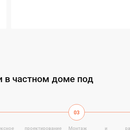
 в частном доме под
03
ексное проектирование
Монтаж и разв