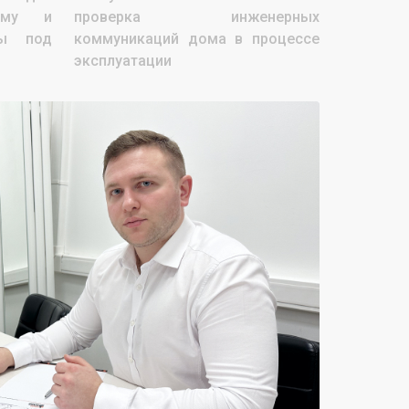
ому и
проверка инженерных
ты под
коммуникаций дома в процессе
эксплуатации