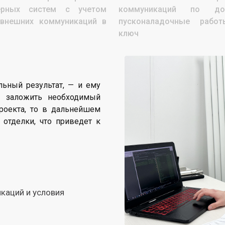
ерных систем с учетом
коммуникаций по д
 внешних коммуникаций в
пусконаладочные рабо
ключ
льный результат, — и ему
е заложить необходимый
роекта, то в дальнейшем
отделки, что приведет к
каций и условия