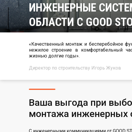
ИНЖЕНЕРНЫЕ СИСТЕ
ОБЛАСТИ С GOOD ST
«Качественный монтаж и бесперебойное фу
нежилое строение в комфортабельный частный дом, где Вы можете наслаждаться беззаботной
жизнью долгие годы».
Директор по строительству Игорь Жуков
Ваша выгода при выбо
монтажа инженерных 
С инженерными коммуникациями от GOOD STON