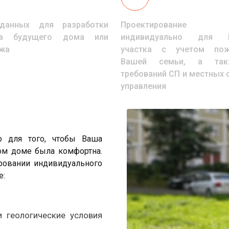
данных для разработки
Проектирование
та будущего дома или
индивидуально для 
жа
участка с учетом пож
Вашей семьи, а та
требований СП и местных 
управления
о для того, чтобы Ваша
ом доме была комфортна.
ровании индивидуального
е:
и геологические условия