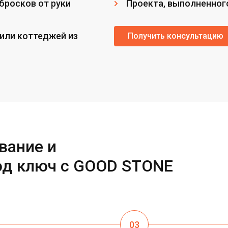
бросков от руки
Проекта, выполненног
или коттеджей из
Получить консультацию
вание и
од ключ с GOOD STONE
03