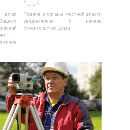
 дома
Подача в органы местной власти
Вашего
уведомления о начале
еланий
строительства дома
кже —
органов