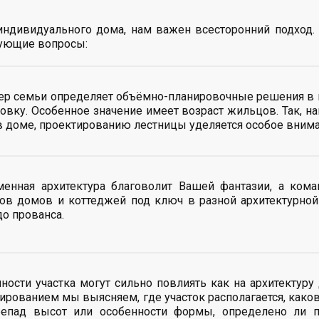
индивидуального дома, нам важен всесторонний подход.
дующие вопросы:
ер семьи определяет объёмно-планировочные решения в п
овку. Особенное значение имеет возраст жильцов. Так, н
в доме, проектированию лестницы уделяется особое внима
менная архитектура благоволит Вашей фантазии, а ко
ов домов и коттеджей под ключ в разной архитектурной
до прованса.
ности участка могут сильно повлиять как на архитектуру 
ированием мы выясняем, где участок располагается, каковы
репад высот или особенности формы, определено ли п