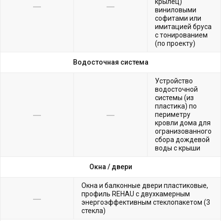
крылец)
виниловыми
софитами или
имитацией бруса
с тонированием
(по проекту)
Водосточная система
Устройство
водосточной
системы (из
пластика) по
периметру
кровли дома для
огранизованного
сбора дождевой
воды с крыши
Окна /
двери
Окна и балконные двери пластиковые,
профиль REHAU с двухкамерным
энергоэффективным стеклопакетом (3
стекла)