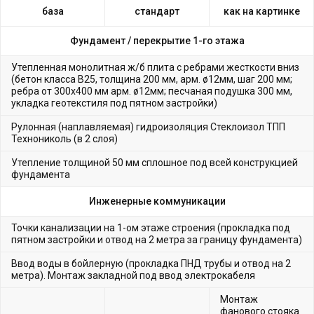
база
стандарт
как на картинке
Фундамент /
перекрытие 1-го этажа
Утепленная монолитная ж/б плита с ребрами жесткости вниз
(бетон класса В25, толщина 200 мм, арм. ø12мм, шаг 200 мм;
ребра от 300х400 мм арм. ø12мм; песчаная подушка 300 мм,
укладка геотекстиля под пятном застройки)
Рулонная (наплавляемая) гидроизоляция Стеклоизол ТПП
Технониколь (в 2 слоя)
Утепление толщиной 50 мм сплошное под всей конструкцией
фундамента
Инженерные коммуникации
Точки канализации на 1-ом этаже строения (прокладка под
пятном застройки и отвод на 2 метра за границу фундамента)
Ввод воды в бойлерную (прокладка ПНД трубы и отвод на 2
метра). Монтаж закладной под ввод электрокабеля
Монтаж
фанового стояка