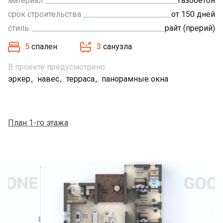
материал
газобетон
срок строительства
от 150 дней
стиль
райт (прерий)
5
спален
3
санузла
В проекте предусмотрено:
эркер
навес
терраса
панорамные окна
План 1-го этажа