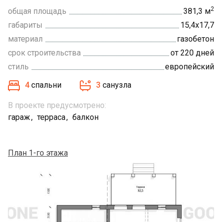
2
общая площадь
381,3 м
габариты
15,4х17,7
материал
газобетон
срок строительства
от 220 дней
стиль
европейский
4
спальни
3
санузла
В проекте предусмотрено:
гараж
терраса
балкон
План 1-го этажа