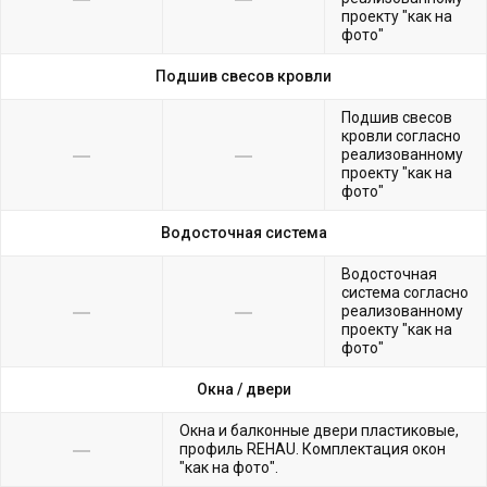
проекту "как на
фото"
Подшив свесов кровли
Подшив свесов
кровли согласно
реализованному
проекту "как на
фото"
Водосточная система
Водосточная
система согласно
реализованному
проекту "как на
фото"
Окна /
двери
Окна и балконные двери пластиковые,
профиль REHAU. Комплектация окон
"как на фото".