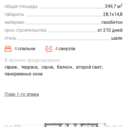
2
общая площадь
399,7 м
габариты
28,1х14,8
материал
газобетон
срок строительства
от 210 дней
стиль
шале
4
спальни
4
санузла
В проекте предусмотрено:
гараж
терраса
сауна
балкон
второй свет
панорамные окна
План 1-го этажа