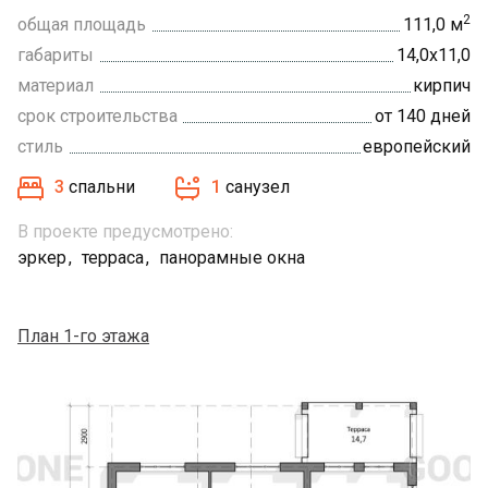
2
общая площадь
111,0 м
габариты
14,0х11,0
материал
кирпич
срок строительства
от 140 дней
стиль
европейский
3
спальни
1
санузел
В проекте предусмотрено:
эркер
терраса
панорамные окна
План 1-го этажа