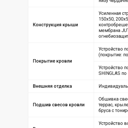
низу чердачн
Усиленная ст
150х50, 200х5
Конструкция крыши
контробрешет
мембрана JUT
огнебиозащи
Устройство 
(покрытие: п
Покрытие кровли
Устройство п
SHINGLAS по 
Внешняя отделка
Индивидуальн
Обшивка свес
Подшив свесов кровли
террас, крыл
бруса с тони
Устройство в