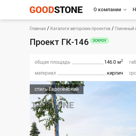
О компании
Н
/
/
Главная
Каталоги авторских проектов
Глиняный 
Проект ГК-146
2
общая площадь
146.0 м
га
материал
кирпич
ср
стиль Европейский