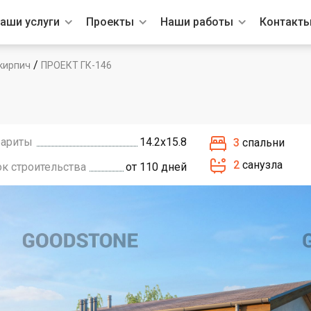
аши услуги
Проекты
Наши работы
Контакт
/
кирпич
ПРОЕКТ ГК-146
бариты
14.2х15.8
3
спальни
2
санузла
ок строительства
от 110 дней