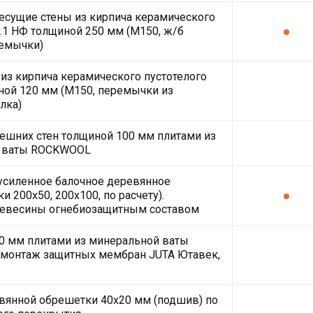
есущие стены из кирпича керамического
2.1 НФ толщиной 250 мм (М150, ж/б
емычки)
из кирпича керамического пустотелого
ной 120 мм (М150, перемычки из
лка)
ешних стен толщиной 100 мм плитами из
 ваты ROCKWOOL
усиленное балочное деревянное
и 200х50, 200х100, по расчету).
ревесины огнебиозащитным составом
0 мм плитами из минеральной ваты
монтаж защитных мембран JUTA Ютавек,
вянной обрешетки 40х20 мм (подшив) по