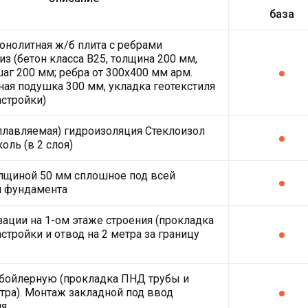
база
онолитная ж/б плита с ребрами
из (бетон класса В25, толщина 200 мм,
шаг 200 мм; ребра от 300х400 мм арм.
ная подушка 300 мм, укладка геотекстиля
астройки)
плавляемая) гидроизоляция Стеклоизол
оль (в 2 слоя)
лщиной 50 мм сплошное под всей
й фундамента
зации на 1-ом этаже строения (прокладка
стройки и отвод на 2 метра за границу
 бойлерную (прокладка ПНД трубы и
етра). Монтаж закладной под ввод
ля