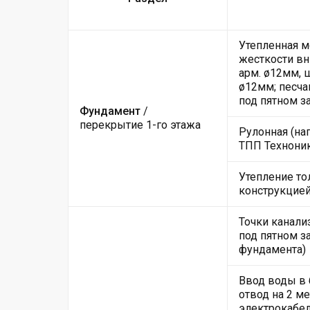
Утепленная м
жесткости вн
арм. ø12мм, 
ø12мм; песча
под пятном з
Фундамент
/
перекрытие 1-го этажа
Рулонная (на
ТПП Техноник
Утепление то
конструкцие
Точки канали
под пятном за
фундамента)
Ввод воды в
отвод на 2 м
электрокабе