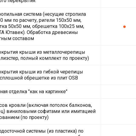
ого перекрытия.
ропильная система (несущие стропила
0 мм по расчету, ригели 150х50 мм,
ка 50х50 мм, обрешетка 100х25 мм,
A Ютавек). Обработка древесины
тным составом
покрытия крыши из металлочерепицы
олиэстер, полный комплект по проекту)
окрытия крыши из гибкой черепицы
сплошной обрешетке из плит OSB
ая отделка "как на картинке"
ов кровли (включая потолок балконов,
ец) виниловыми софитами или имитацией
рованием (по проекту)
одосточной системы (из пластика) по