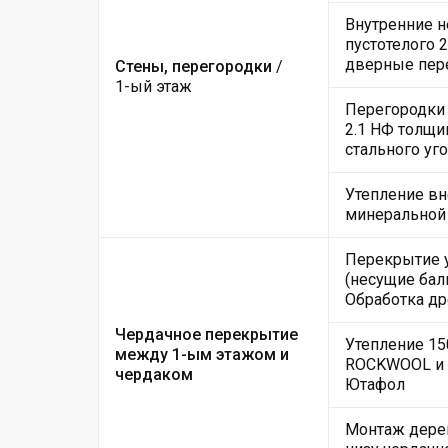
Внутренние н
пустотелого 
дверные пер
Стены, перегородки
/
1-ый этаж
Перегородки 
2.1 НФ толщи
стального уго
Утепление вн
минеральной
Перекрытие 
(несущие балк
Обработка д
Чердачное перекрытие
Утепление 15
между 1-ым этажом и
ROCKWOOL и 
чердаком
Ютафол
Монтаж дере