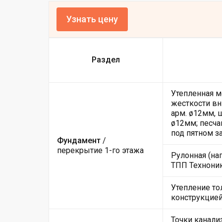
Узнать цену
Раздел
Утепленная м
жесткости вн
арм. ø12мм, 
ø12мм; песча
под пятном з
Фундамент
/
перекрытие 1-го этажа
Рулонная (на
ТПП Техноник
Утепление то
конструкцие
Точки канали