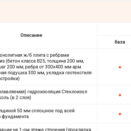
Описание
база
онолитная ж/б плита с ребрами
из (бетон класса В25, толщина 200 мм,
шаг 200 мм; ребра от 300х400 мм арм.
ная подушка 300 мм, укладка геотекстиля
астройки)
плавляемая) гидроизоляция Стеклоизол
оль (в 2 слоя)
лщиной 50 мм сплошное под всей
й фундамента
зации на 1-ом этаже строения (прокладка