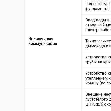
под пятном за
фундамента)
Ввод воды в
отвод на 2 м
электрокабе
Инженерные
Технологичес
коммуникации
дымохода и 
Устройство 
трубы на кры
Устройство к
утеплением х
крышу (по пр
Внешние несу
пустотелого 
ЦПР, ж/б ок