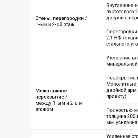
Внутренние н
пустотелого 
дверные пер
Стены, перегородки
/
1-ый и 2-ой этаж
Перегородки 
2.1 НФ толщи
стального уго
Утепление вн
минеральной
Перекрытие и
Монолитные у
двойной арм.
Межэтажное
проекту)
перекрытие
/
между 1-ым и 2-ым
этажом
Полностью мо
толщина 200 
мм, усиления
Усиленная ст