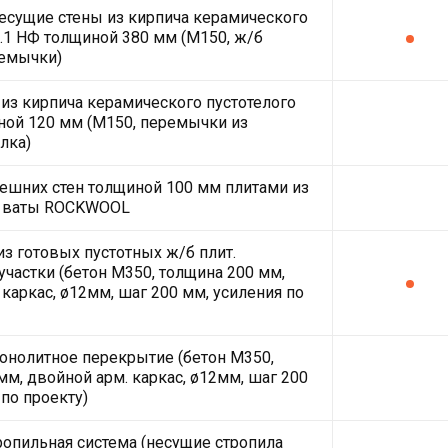
есущие стены из кирпича керамического
2.1 НФ толщиной 380 мм (М150, ж/б
емычки)
из кирпича керамического пустотелого
ной 120 мм (М150, перемычки из
лка)
ешних стен толщиной 100 мм плитами из
 ваты ROCKWOOL
з готовых пустотных ж/б плит.
частки (бетон М350, толщина 200 мм,
 каркас, ø12мм, шаг 200 мм, усиления по
нолитное перекрытие (бетон М350,
мм, двойной арм. каркас, ø12мм, шаг 200
 по проекту)
ропильная система (несущие стропила