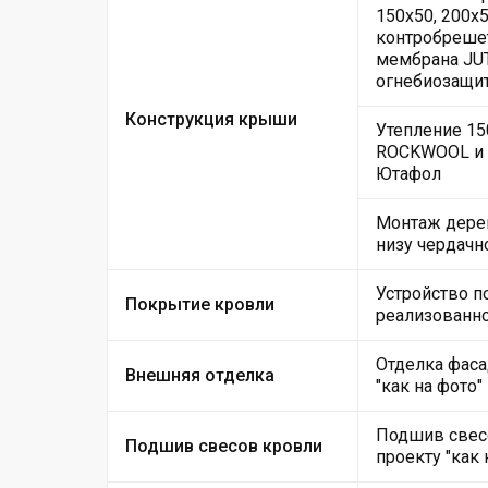
150х50, 200х5
контробрешет
мембрана JUT
огнебиозащи
Конструкция крыши
Утепление 15
ROCKWOOL и 
Ютафол
Монтаж дере
низу чердачн
Устройство п
Покрытие кровли
реализованно
Отделка фаса
Внешняя отделка
"как на фото"
Подшив свес
Подшив свесов кровли
проекту "как 