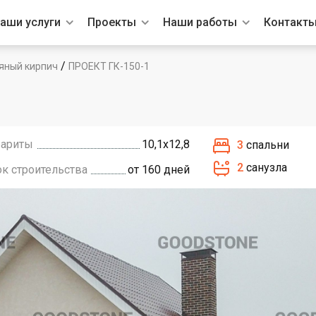
аши услуги
Проекты
Наши работы
Контакт
/
яный кирпич
ПРОЕКТ ГК-150-1
бариты
10,1х12,8
3
спальни
2
санузла
ок строительства
от 160 дней