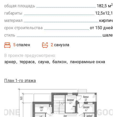
2
общая площадь
182,5 м
габариты
12,5х12,1
материал
кирпич
срок строительства
от 150 дней
стиль
шале
5
спален
2
санузла
В проекте предусмотрено:
эркер
терраса
сауна
балкон
панорамные окна
План 1-го этажа