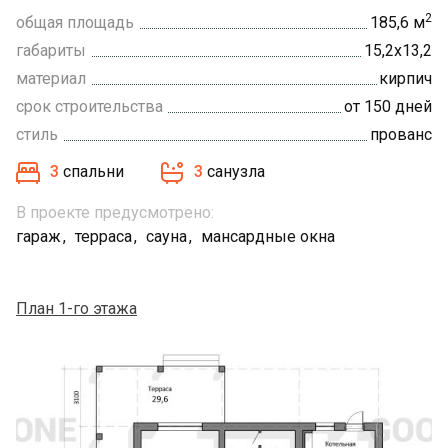
2
общая площадь
185,6 м
габариты
15,2х13,2
материал
кирпич
срок строительства
от 150 дней
стиль
прованс
3
спальни
3
санузла
В проекте предусмотрено:
гараж
терраса
сауна
мансардные окна
План 1-го этажа