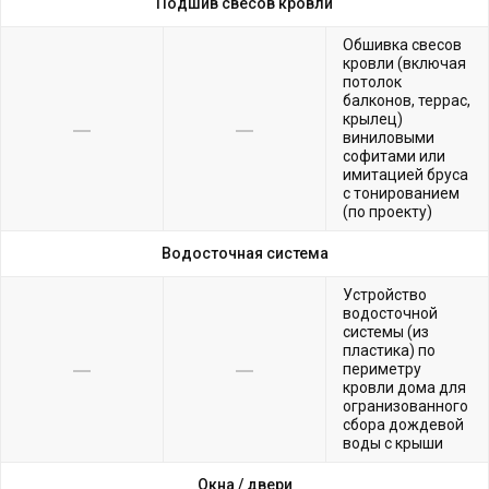
Подшив свесов кровли
Обшивка свесов
кровли (включая
потолок
балконов, террас,
крылец)
виниловыми
софитами или
имитацией бруса
с тонированием
(по проекту)
Водосточная система
Устройство
водосточной
системы (из
пластика) по
периметру
кровли дома для
огранизованного
сбора дождевой
воды с крыши
Окна /
двери