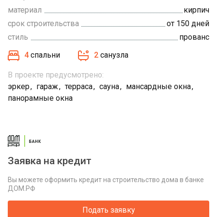
материал
кирпич
срок строительства
от 150 дней
стиль
прованс
4
спальни
2
санузла
В проекте предусмотрено:
эркер
гараж
терраса
сауна
мансардные окна
панорамные окна
Заявка на кредит
Вы можете оформить кредит на строительство дома в банке
ДОМ.РФ
Подать заявку