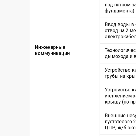
под пятном за
фундамента)
Ввод воды в
отвод на 2 м
электрокабе
Инженерные
Технологичес
коммуникации
дымохода и 
Устройство 
трубы на кры
Устройство к
утеплением х
крышу (по пр
Внешние несу
пустотелого 
ЦПР, ж/б ок