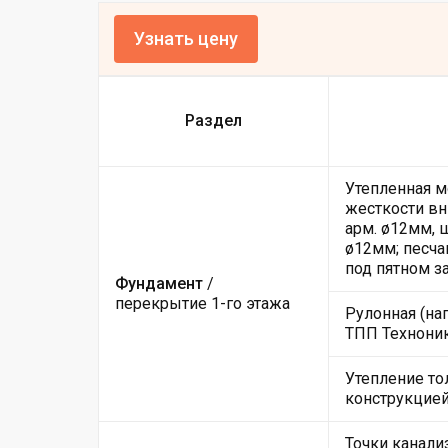
Узнать цену
Раздел
Утепленная м
жесткости вн
арм. ø12мм, 
ø12мм; песча
под пятном з
Фундамент
/
перекрытие 1-го этажа
Рулонная (на
ТПП Техноник
Утепление то
конструкцие
Точки канали