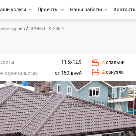
аши услуги
Проекты
Наши работы
Контакт
/
яный кирпич
ПРОЕКТ ГК-236-1
бариты
11,5х12,9
4
спальни
2
санузла
ок строительства
от 150 дней