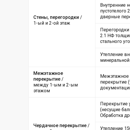
Внутренние н
пустотелого 
дверные пер
Стены, перегородки
/
1-ый и 2-ой этаж
Перегородки 
2.1 НФ толщи
стального уго
Утепление вн
минеральной
Межэтажное
Межэтажное 
перекрытие
/
перекрытие (
между 1-ым и 2-ым
документации
этажом
Перекрытие 
(несущие балк
Обработка д
Чердачное перекрытие
/
Утепление 15