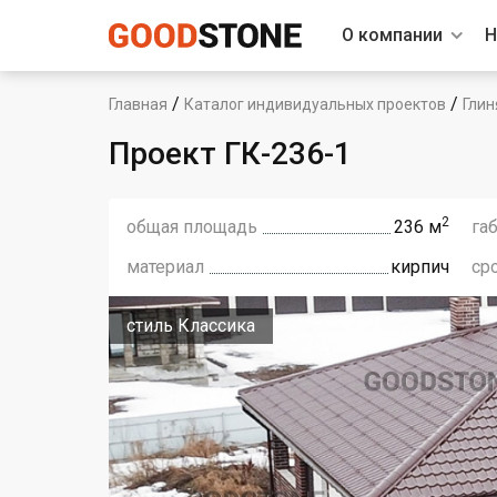
О компании
Н
/
/
Главная
Каталог индивидуальных проектов
Глин
Проект ГК-236-1
2
общая площадь
236 м
га
материал
кирпич
ср
стиль Классика