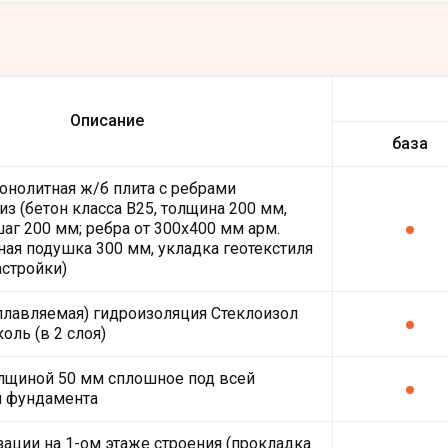
Описание
база
онолитная ж/б плита с ребрами
из (бетон класса В25, толщина 200 мм,
шаг 200 мм; ребра от 300х400 мм арм.
ная подушка 300 мм, укладка геотекстиля
астройки)
плавляемая) гидроизоляция Стеклоизол
оль (в 2 слоя)
лщиной 50 мм сплошное под всей
й фундамента
зации на 1-ом этаже строения (прокладка