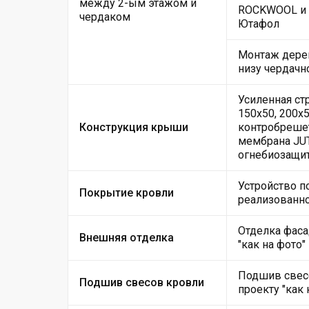
между 2-ым этажом и
ROCKWOOL и 
чердаком
Ютафол
Монтаж дере
низу чердачн
Усиленная ст
150х50, 200х5
Конструкция крыши
контробрешет
мембрана JUT
огнебиозащи
Устройство п
Покрытие кровли
реализованно
Отделка фаса
Внешняя отделка
"как на фото"
Подшив свес
Подшив свесов кровли
проекту "как 