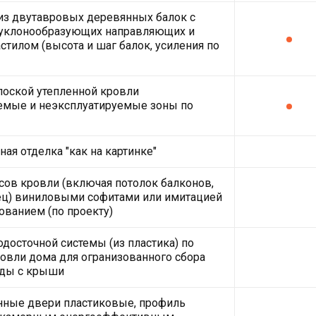
из двутавровых деревянных балок с
 уклонообразующих направляющих и
тилом (высота и шаг балок, усиления по
лоской утепленной кровли
емые и неэксплуатируемые зоны по
ая отделка "как на картинке"
ов кровли (включая потолок балконов,
ец) виниловыми софитами или имитацией
рованием (по проекту)
одосточной системы (из пластика) по
овли дома для огранизованного сбора
ды с крыши
нные двери пластиковые, профиль