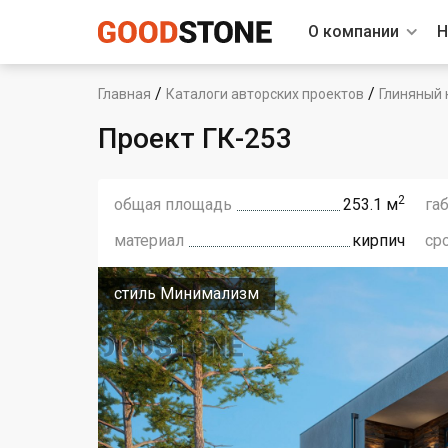
О компании
Н
/
/
Главная
Каталоги авторских проектов
Глиняный 
Проект ГК-253
2
общая площадь
253.1 м
га
материал
кирпич
ср
стиль Минимализм