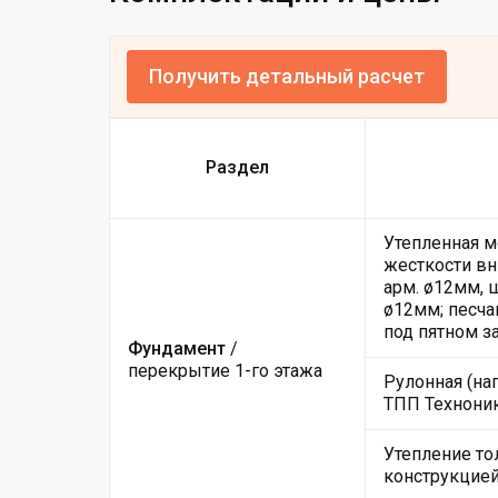
Получить детальный расчет
Раздел
Утепленная м
жесткости вн
арм. ø12мм, 
ø12мм; песча
под пятном з
Фундамент
/
перекрытие 1-го этажа
Рулонная (на
ТПП Техноник
Утепление то
конструкцие