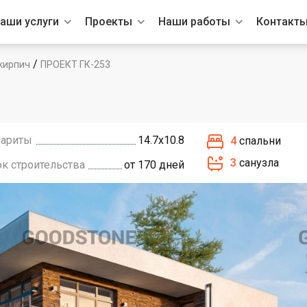
аши услуги
Проекты
Наши работы
Контакт
/
кирпич
ПРОЕКТ ГК-253
бариты
14.7х10.8
4
спальни
3
санузла
ок строительства
от 170 дней