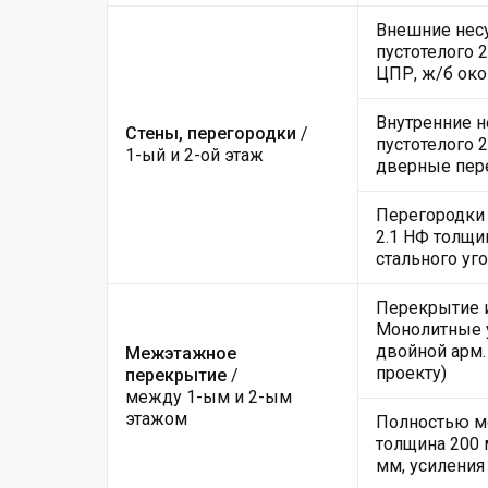
Внешние несу
пустотелого 
ЦПР, ж/б ок
Внутренние н
Стены, перегородки
/
пустотелого 
1-ый и 2-ой этаж
дверные пер
Перегородки 
2.1 НФ толщи
стального уго
Перекрытие и
Монолитные у
двойной арм.
Межэтажное
проекту)
перекрытие
/
между 1-ым и 2-ым
этажом
Полностью мо
толщина 200 
мм, усиления