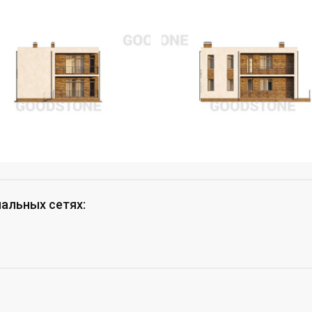
иальных сетях
: