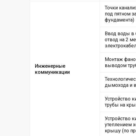
Точки канали
под пятном за
фундамента)
Ввод воды в
отвод на 2 м
электрокабе
Монтаж фанов
выводом тру
Инженерные
коммуникации
Технологичес
дымохода и 
Устройство 
трубы на кры
Устройство к
утеплением х
крышу (по пр