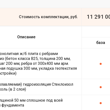
11 291 0
Стоимость комплектации, руб.
Описание
база
онолитная ж/б плита с ребрами
из (бетон класса В25, толщина 200 мм,
шаг 200 мм; ребра от 300х400 мм арм.
ная подушка 300 мм, укладка геотекстиля
астройки)
плавляемая) гидроизоляция Стеклоизол
оль (в 2 слоя)
лщиной 50 мм сплошное под всей
й фундамента