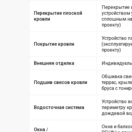
Перекрытие 
Перекрытие плоской
устройством
кровли
сплошным нас
проекту)
Устройство п
Покрытие кровли
(эксплуатиру
проекту)
Внешняя отделка
Индивидуальн
Обшивка свес
Подшив свесов кровли
террас, крыл
бруса с тони
Устройство в
Водосточная система
периметру кр
дождевой во
Окна и балко
Окна
/