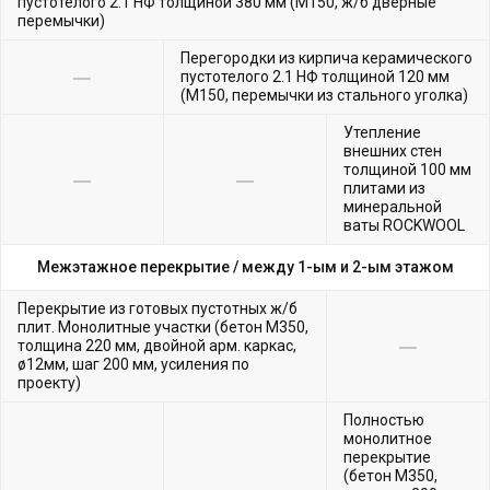
пустотелого 2.1 НФ толщиной 380 мм (М150, ж/б дверные
перемычки)
Перегородки из кирпича керамического
пустотелого 2.1 НФ толщиной 120 мм
(М150, перемычки из стального уголка)
Утепление
внешних стен
толщиной 100 мм
плитами из
минеральной
ваты ROCKWOOL
Межэтажное перекрытие /
между 1-ым и 2-ым этажом
Перекрытие из готовых пустотных ж/б
плит. Монолитные участки (бетон М350,
толщина 220 мм, двойной арм. каркас,
ø12мм, шаг 200 мм, усиления по
проекту)
Полностью
монолитное
перекрытие
(бетон М350,