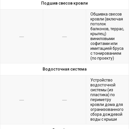
Подшив свесов кровли
Обшивка свесов
кровли (включая
потолок
балконов, террас,
крылец)
виниловыми
софитами или
имитацией бруса
с тонированием
(по проекту)
Водосточная система
Устройство
водосточной
системы (из
пластика) по
периметру
кровли дома для
огранизованного
сбора дождевой
воды с крыши