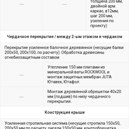
толщина 200 мм,
двойной арм.
каркас, ø12мм,
шаг 200 мм,
усиления по
проекту)
Чердачное перекрытие /
между 2-ым этажом и чердаком
Перекрытие усиленное балочное деревянное (несущие балки
200х50, 200х100, по расчету). Обработка древесины
огнебиозащитным составом
Утепление 150 мм плитами из
минеральной ваты ROCKWOOL и
монтаж защитных мембран JUTA
Ютавек, Ютафол
Монтаж деревянной обрешетки 40х20
мм (подшив) по низу чердачного
перекрытия.
Конструкция крыши
Усиленная стропильная система (несущие стропила 150х50,
200х50 мм по расчету, ригели 150х50 мм, контробрешетка