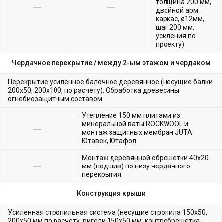
толщина 200 мм,
двойной арм.
каркас, ø12мм,
шаг 200 мм,
усиления по
проекту)
Чердачное перекрытие /
между 2-ым этажом и чердаком
Перекрытие усиленное балочное деревянное (несущие балки
200х50, 200х100, по расчету). Обработка древесины
огнебиозащитным составом
Утепление 150 мм плитами из
минеральной ваты ROCKWOOL и
монтаж защитных мембран JUTA
Ютавек, Ютафол
Монтаж деревянной обрешетки 40х20
мм (подшив) по низу чердачного
перекрытия.
Конструкция крыши
Усиленная стропильная система (несущие стропила 150х50,
200х50 мм по расчету, ригели 150х50 мм, контробрешетка