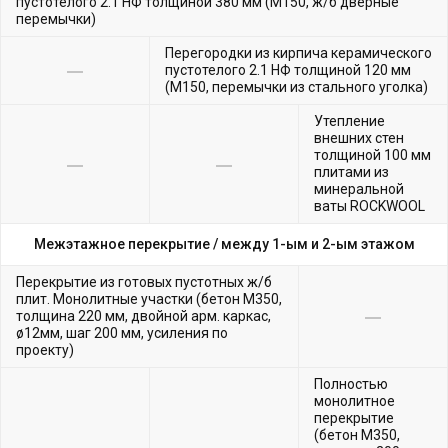
пустотелого 2.1 НФ толщиной 380 мм (М150, ж/б дверные
перемычки)
Перегородки из кирпича керамического
пустотелого 2.1 НФ толщиной 120 мм
(М150, перемычки из стального уголка)
Утепление
внешних стен
толщиной 100 мм
плитами из
минеральной
ваты ROCKWOOL
Межэтажное перекрытие /
между 1-ым и 2-ым этажом
Перекрытие из готовых пустотных ж/б
плит. Монолитные участки (бетон М350,
толщина 220 мм, двойной арм. каркас,
ø12мм, шаг 200 мм, усиления по
проекту)
Полностью
монолитное
перекрытие
(бетон М350,