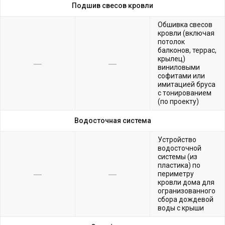
Подшив свесов кровли
Обшивка свесов
кровли (включая
потолок
балконов, террас,
крылец)
виниловыми
софитами или
имитацией бруса
с тонированием
(по проекту)
Водосточная система
Устройство
водосточной
системы (из
пластика) по
периметру
кровли дома для
огранизованного
сбора дождевой
воды с крыши