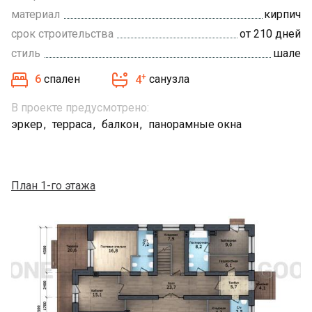
материал
кирпич
срок строительства
от 210 дней
стиль
шале
+
6
спален
4
санузла
В проекте предусмотрено:
эркер
терраса
балкон
панорамные окна
План 1-го этажа