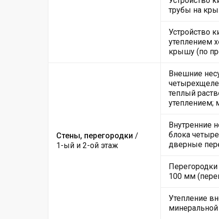
Устройство 
трубы на кры
Устройство к
утеплением х
крышу (по пр
Внешние несу
четырехщелев
теплый раств
утеплением; 
Внутренние н
блока четыре
Стены, перегородки
/
дверные пер
1-ый и 2-ой этаж
Перегородки 
100 мм (пере
Утепление вн
минеральной