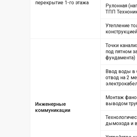
перекрытие 1-го этажа
Рулонная (на
ТПП Техноник
Утепление то
конструкцие
Точки канали
под пятном за
фундамента)
Ввод воды в
отвод на 2 м
электрокабе
Монтаж фанов
выводом тру
Инженерные
коммуникации
Технологичес
дымохода и 