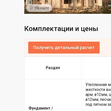
На карте
Комплектации и цены
Получить детальный расчет
Раздел
Утепленная м
жесткости вн
арм. ø12мм, 
ø12мм; песча
под пятном з
Фундамент
/