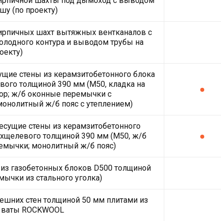
кирпичной шахты под дымоход с выводом
шу (по проекту)
ирпичных шахт вытяжных вентканалов с
олодного контура и выводом трубы на
оекту)
щие стены из керамзитобетонного блока
ого толщиной 390 мм (М50, кладка на
ор; ж/б оконные перемычки с
монолитный ж/б пояс с утеплением)
есущие стены из керамзитобетонного
хщелевого толщиной 390 мм (М50, ж/б
емычки; монолитный ж/б пояс)
из газобетонных блоков D500 толщиной
мычки из стального уголка)
ешних стен толщиной 50 мм плитами из
 ваты ROCKWOOL