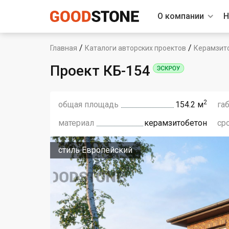
О компании
Н
/
/
Главная
Каталоги авторских проектов
Керамзит
Проект КБ-154
2
общая площадь
154.2 м
га
материал
керамзитобетон
ср
стиль Европейский