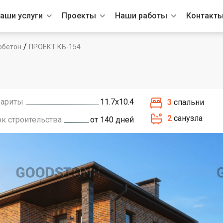
аши услуги
Проекты
Наши работы
Контакт
/
обетон
ПРОЕКТ КБ-154
бариты
11.7х10.4
3
спальни
2
санузла
ок строительства
от 140 дней