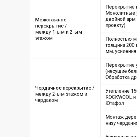
Перекрытие и
Монолитные у
двойной арм.
Межэтажное
проекту)
перекрытие
/
между 1-ым и 2-ым
этажом
Полностью мо
толщина 200 
мм, усиления
Перекрытие 
(несущие балк
Обработка д
Чердачное перекрытие
/
Утепление 15
между 2-ым этажом и
ROCKWOOL и 
чердаком
Ютафол
Монтаж дере
низу чердачн
Усиленная ст