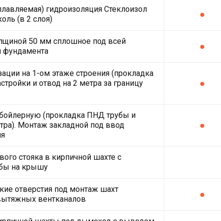
плавляемая) гидроизоляция Стеклоизол
оль (в 2 слоя)
лщиной 50 мм сплошное под всей
й фундамента
зации на 1-ом этаже строения (прокладка
стройки и отвод на 2 метра за границу
 бойлерную (прокладка ПНД трубы и
етра). Монтаж закладной под ввод
ля
ого стояка в кирпичной шахте с
бы на крышу
кие отверстия под монтаж шахт
вытяжных вентканалов