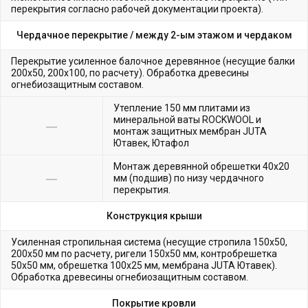
перекрытия согласно рабочей документации проекта).
Чердачное перекрытие /
между 2-ым этажом и чердаком
Перекрытие усиленное балочное деревянное (несущие балки
200х50, 200х100, по расчету). Обработка древесины
огнебиозащитным составом.
Утепление 150 мм плитами из
минеральной ваты ROCKWOOL и
монтаж защитных мембран JUTA
Ютавек, Ютафол
Монтаж деревянной обрешетки 40х20
мм (подшив) по низу чердачного
перекрытия.
Конструкция крыши
Усиленная стропильная система (несущие стропила 150х50,
200х50 мм по расчету, ригели 150х50 мм, контробрешетка
50х50 мм, обрешетка 100х25 мм, мембрана JUTA Ютавек).
Обработка древесины огнебиозащитным составом.
Покрытие кровли