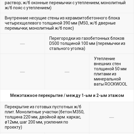
раствор; ж/б оконные перемычки с утеплением; монолитный
ж/б пояс с утеплением)
Внутренние несущие стены из керамзитобетонного блока
четырехщелевого толщиной 390 мм (М50, ж/б дверные
перемычки; монолитный ж/б пояс)
Перегородки из газобетонных блоков
D500 толщиной 100 мм (перемычки из
стального уголка)
Утепление
внешних стен
толщиной 50 мм
плитами из
минеральной
ваты ROCKWOOL
Межэтажное перекрытие /
между 1-ым и 2-ым этажом
Перекрытие из готовых пустотных ж/б
плит. Монолитные участки (бетон М350,
толщина 220 мм, двойной арм. каркас,
ø12мм, шаг 200 мм, усиления по
проекту)