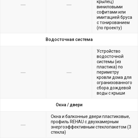
крылец)
виниловыми
софитами или
имитацией бруса
с тонированием
(по проекту)
Водосточная система
Устройство
водосточной
системы (из
пластика) по
периметру
кровли дома для
огранизованного
сбора дождевой
воды с крыши
Окна /
двери
Окна и балконные двери пластиковые,
профиль REHAU с двухкамерным
энергоэффективным стеклопакетом (3
стекла)