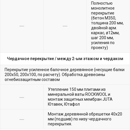
Полностью
монолитное
перекрытие
(бетон М350,
толщина 200 мм,
двойной арм.
каркас, ø12мм,
шаг 200 мм,
усиления по
проекту)
Чердачное перекрытие /
между 2-ым этажом и чердаком
Перекрытие усиленное балочное деревянное (несущие балки
200х50, 200х100, по расчету). Обработка древесины
огнебиозащитным составом
Утепление 150 мм плитами из
минеральной ваты ROCKWOOL и
монтаж защитных мембран JUTA
Ютавек, Ютафол
Монтаж деревянной обрешетки 40х20
мм (подшив) по низу чердачного
перекрытия.