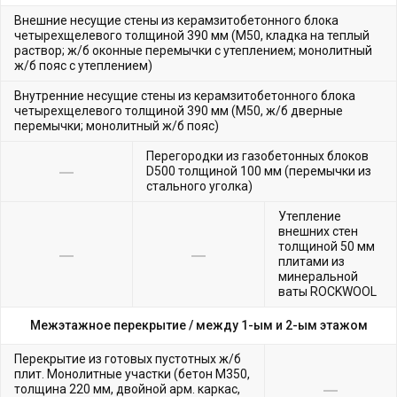
Внешние несущие стены из керамзитобетонного блока
четырехщелевого толщиной 390 мм (М50, кладка на теплый
раствор; ж/б оконные перемычки с утеплением; монолитный
ж/б пояс с утеплением)
Внутренние несущие стены из керамзитобетонного блока
четырехщелевого толщиной 390 мм (М50, ж/б дверные
перемычки; монолитный ж/б пояс)
Перегородки из газобетонных блоков
D500 толщиной 100 мм (перемычки из
стального уголка)
Утепление
внешних стен
толщиной 50 мм
плитами из
минеральной
ваты ROCKWOOL
Межэтажное перекрытие /
между 1-ым и 2-ым этажом
Перекрытие из готовых пустотных ж/б
плит. Монолитные участки (бетон М350,
толщина 220 мм, двойной арм. каркас,