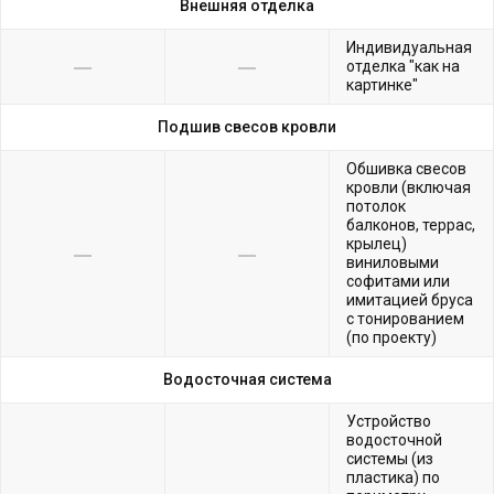
Внешняя отделка
Индивидуальная
отделка "как на
картинке"
Подшив свесов кровли
Обшивка свесов
кровли (включая
потолок
балконов, террас,
крылец)
виниловыми
софитами или
имитацией бруса
с тонированием
(по проекту)
Водосточная система
Устройство
водосточной
системы (из
пластика) по