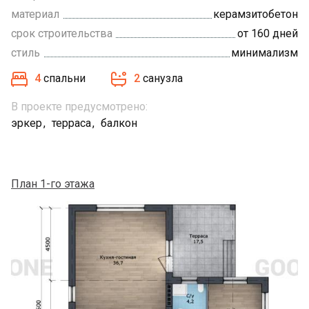
материал
керамзитобетон
срок строительства
от 160 дней
стиль
минимализм
4
спальни
2
санузла
В проекте предусмотрено:
эркер
терраса
балкон
План 1-го этажа