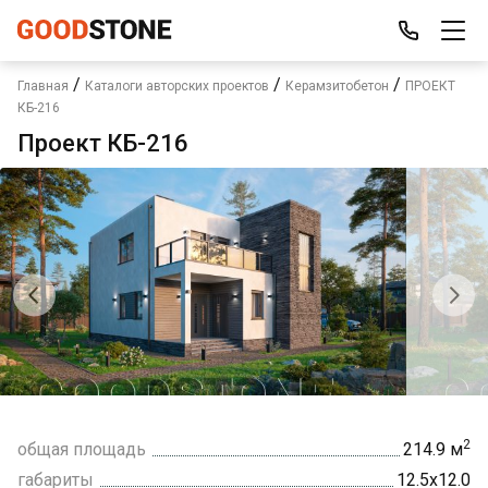
/
/
/
Главная
Каталоги авторских проектов
Керамзитобетон
ПРОЕКТ
КБ-216
Проект КБ-216
2
общая площадь
214.9 м
габариты
12.5х12.0