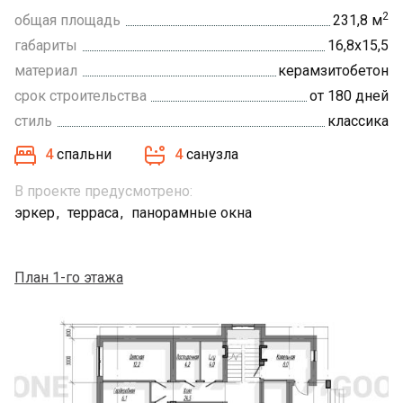
2
общая площадь
231,8 м
габариты
16,8х15,5
материал
керамзитобетон
срок строительства
от 180 дней
стиль
классика
4
спальни
4
санузла
В проекте предусмотрено:
эркер
терраса
панорамные окна
План 1-го этажа