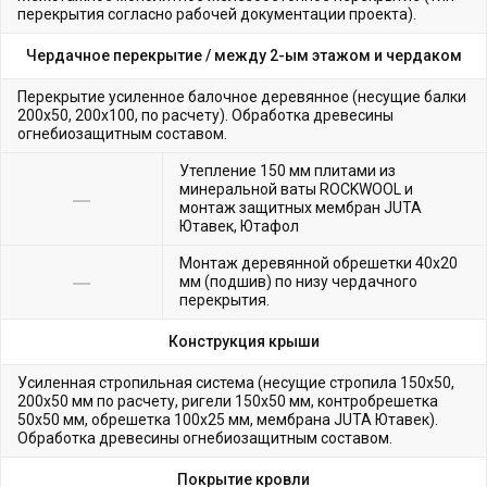
перекрытия согласно рабочей документации проекта).
Чердачное перекрытие /
между 2-ым этажом и чердаком
Перекрытие усиленное балочное деревянное (несущие балки
200х50, 200х100, по расчету). Обработка древесины
огнебиозащитным составом.
Утепление 150 мм плитами из
минеральной ваты ROCKWOOL и
монтаж защитных мембран JUTA
Ютавек, Ютафол
Монтаж деревянной обрешетки 40х20
мм (подшив) по низу чердачного
перекрытия.
Конструкция крыши
Усиленная стропильная система (несущие стропила 150х50,
200х50 мм по расчету, ригели 150х50 мм, контробрешетка
50х50 мм, обрешетка 100х25 мм, мембрана JUTA Ютавек).
Обработка древесины огнебиозащитным составом.
Покрытие кровли