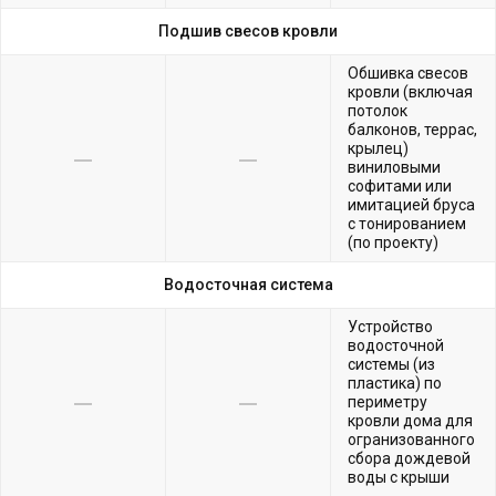
Подшив свесов кровли
Обшивка свесов
кровли (включая
потолок
балконов, террас,
крылец)
виниловыми
софитами или
имитацией бруса
с тонированием
(по проекту)
Водосточная система
Устройство
водосточной
системы (из
пластика) по
периметру
кровли дома для
огранизованного
сбора дождевой
воды с крыши