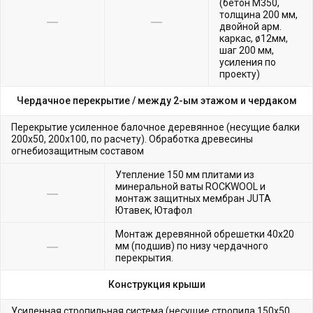
(бетон М350,
толщина 200 мм,
двойной арм.
каркас, ø12мм,
шаг 200 мм,
усиления по
проекту)
Чердачное перекрытие /
между 2-ым этажом и чердаком
Перекрытие усиленное балочное деревянное (несущие балки
200х50, 200х100, по расчету). Обработка древесины
огнебиозащитным составом
Утепление 150 мм плитами из
минеральной ваты ROCKWOOL и
монтаж защитных мембран JUTA
Ютавек, Ютафол
Монтаж деревянной обрешетки 40х20
мм (подшив) по низу чердачного
перекрытия.
Конструкция крыши
Усиленная стропильная система (несущие стропила 150х50,