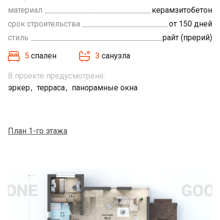
материал
керамзитобетон
срок строительства
от 150 дней
стиль
райт (прерий)
5
спален
3
санузла
В проекте предусмотрено:
эркер
терраса
панорамные окна
План 1-го этажа