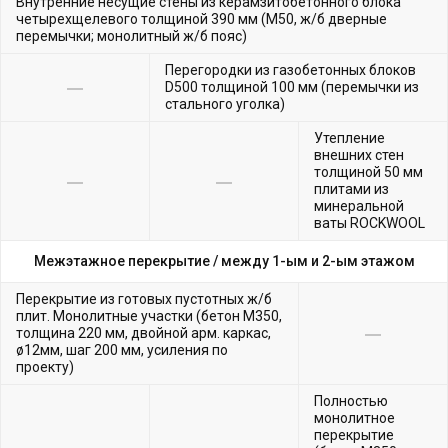
Внутренние несущие стены из керамзитобетонного блока
четырехщелевого толщиной 390 мм (М50, ж/б дверные
перемычки; монолитный ж/б пояс)
Перегородки из газобетонных блоков
D500 толщиной 100 мм (перемычки из
стального уголка)
Утепление
внешних стен
толщиной 50 мм
плитами из
минеральной
ваты ROCKWOOL
Межэтажное перекрытие /
между 1-ым и 2-ым этажом
Перекрытие из готовых пустотных ж/б
плит. Монолитные участки (бетон М350,
толщина 220 мм, двойной арм. каркас,
ø12мм, шаг 200 мм, усиления по
проекту)
Полностью
монолитное
перекрытие