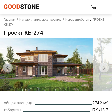
/
/
/
Главная
Каталоги авторских проектов
Керамзитобетон
ПРОЕКТ
КБ-274
Проект КБ-274
2
общая площадь
274.2 м
габариты
17.9х13.7