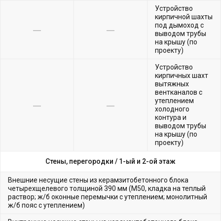
Устройство
кирпичной шахты
под дымоход с
выводом трубы
на крышу (по
проекту)
Устройство
кирпичных шахт
вытяжных
вентканалов с
утеплением
холодного
контура и
выводом трубы
на крышу (по
проекту)
Стены, перегородки /
1-ый и 2-ой этаж
Внешние несущие стены из керамзитобетонного блока
четырехщелевого толщиной 390 мм (М50, кладка на теплый
раствор; ж/б оконные перемычки с утеплением; монолитный
ж/б пояс с утеплением)