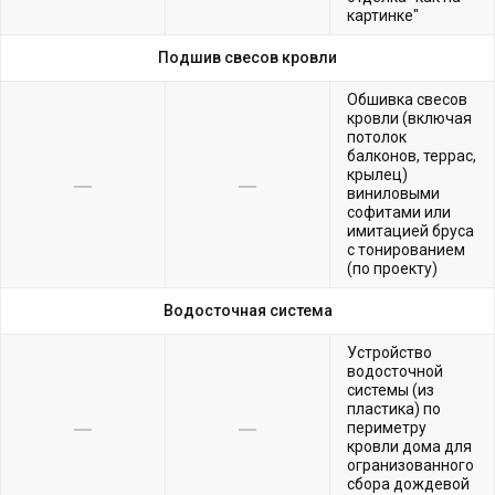
картинке"
Подшив свесов кровли
Обшивка свесов
кровли (включая
потолок
балконов, террас,
крылец)
виниловыми
софитами или
имитацией бруса
с тонированием
(по проекту)
Водосточная система
Устройство
водосточной
системы (из
пластика) по
периметру
кровли дома для
огранизованного
сбора дождевой