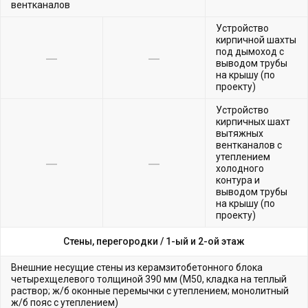
вентканалов
Устройство
кирпичной шахты
под дымоход с
выводом трубы
на крышу (по
проекту)
Устройство
кирпичных шахт
вытяжных
вентканалов с
утеплением
холодного
контура и
выводом трубы
на крышу (по
проекту)
Стены, перегородки /
1-ый и 2-ой этаж
Внешние несущие стены из керамзитобетонного блока
четырехщелевого толщиной 390 мм (М50, кладка на теплый
раствор; ж/б оконные перемычки с утеплением; монолитный
ж/б пояс с утеплением)