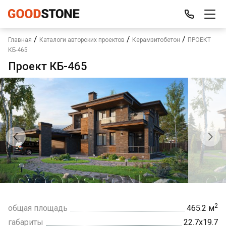
/
/
/
Главная
Каталоги авторских проектов
Керамзитобетон
ПРОЕКТ
КБ-465
Проект КБ-465
2
общая площадь
465.2 м
габариты
22.7х19.7