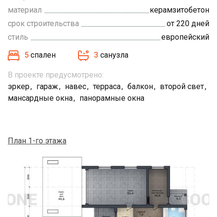
материал
керамзитобетон
срок строительства
от 220 дней
стиль
европейский
5
спален
3
санузла
В проекте предусмотрено:
эркер
гараж
навес
терраса
балкон
второй свет
мансардные окна
панорамные окна
План 1-го этажа