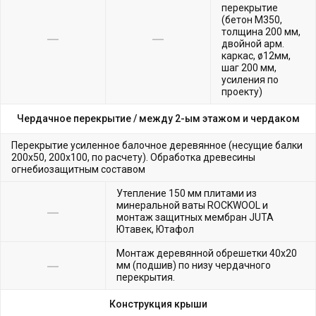
перекрытие
(бетон М350,
толщина 200 мм,
двойной арм.
каркас, ø12мм,
шаг 200 мм,
усиления по
проекту)
Чердачное перекрытие /
между 2-ым этажом и чердаком
Перекрытие усиленное балочное деревянное (несущие балки
200х50, 200х100, по расчету). Обработка древесины
огнебиозащитным составом
Утепление 150 мм плитами из
минеральной ваты ROCKWOOL и
монтаж защитных мембран JUTA
Ютавек, Ютафол
Монтаж деревянной обрешетки 40х20
мм (подшив) по низу чердачного
перекрытия.
Конструкция крыши