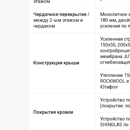
этажом
Чердачное перекрытие
/
Монолитное ж
между 2-ым этажом и
180 мм, двой
чердаком
усиления по 
Усиленная ст
150х50, 200х5
контробрешет
мембрана JUT
огнебиозащи
Конструкция крыши
Утепление 15
ROCKWOOL и 
Ютафол
Устройство 
(покрытие: п
Покрытие кровли
Устройство п
SHINGLAS по 