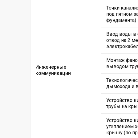
Точки канали
под пятном за
фундамента)
Ввод воды в
отвод на 2 м
электрокабе
Монтаж фанов
выводом тру
Инженерные
коммуникации
Технологичес
дымохода и 
Устройство 
трубы на кры
Устройство к
утеплением х
крышу (по пр