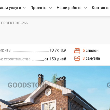
аши услуги
Проекты
Наши работы
Контакт
/
ПРОЕКТ ЖБ-266
бариты
18.7х10.9
5
спален
3
санузла
ок строительства
от 150 дней