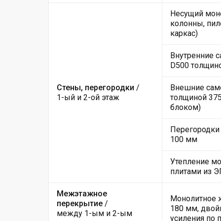
Несущий мон
колонны, пил
каркас)
Внутренние с
D500 толщин
Стены, перегородки
/
Внешние само
1-ый и 2-ой этаж
толщиной 375
блоком)
Перегородки 
100 мм
Утепление мо
плитами из 
Межэтажное
Монолитное ж
перекрытие
/
180 мм, двой
между 1-ым и 2-ым
усиления по 