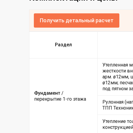
Получить детальный расчет
Раздел
Утепленная м
жесткости вн
арм. ø12мм, 
ø12мм; песча
под пятном з
Фундамент
/
перекрытие 1-го этажа
Рулонная (на
ТПП Техноник
Утепление то
конструкцие