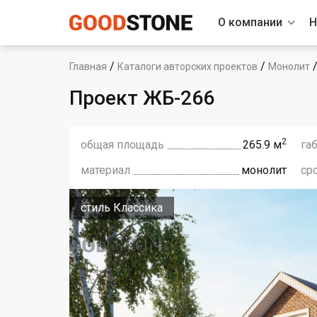
О компании
Н
/
/
Главная
Каталоги авторских проектов
Монолит
Проект ЖБ-266
2
общая площадь
265.9 м
га
материал
монолит
ср
стиль Классика