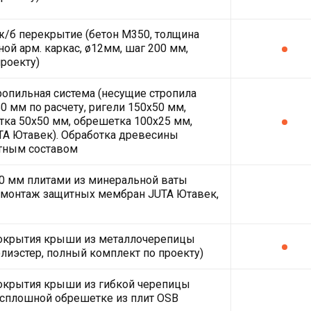
/б перекрытие (бетон М350, толщина
ной арм. каркас, ø12мм, шаг 200 мм,
проекту)
ропильная система (несущие стропила
0 мм по расчету, ригели 150х50 мм,
ка 50х50 мм, обрешетка 100х25 мм,
A Ютавек). Обработка древесины
тным составом
0 мм плитами из минеральной ваты
монтаж защитных мембран JUTA Ютавек,
покрытия крыши из металлочерепицы
олиэстер, полный комплект по проекту)
окрытия крыши из гибкой черепицы
сплошной обрешетке из плит OSB