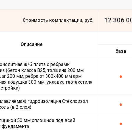
12 306 0
Стоимость комплектации, руб.
Описание
база
онолитная ж/б плита с ребрами
из (бетон класса В25, толщина 200 мм,
шаг 200 мм; ребра от 300х400 мм арм.
ная подушка 300 мм, укладка геотекстиля
астройки)
плавляемая) гидроизоляция Стеклоизол
оль (в 2 слоя)
лщиной 50 мм сплошное под всей
й фундамента