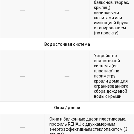
балконов, террас,
крылец)
виниловыми
софитами или
имитацией бруса
с тонированием
(по проекту)
Водосточная система
Устройство
водосточной
системы (из
пластика) по
периметру
кровли дома для
огранизованного
сбора дождевой
воды с крыши
Окна /
двери
Окна и балконные двери пластиковые,
профиль REHAU с двухкамерным
энергоэффективным стеклопакетом (3