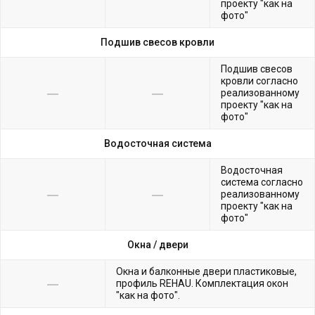
проекту "как на
фото"
Подшив свесов кровли
Подшив свесов
кровли согласно
реализованному
проекту "как на
фото"
Водосточная система
Водосточная
система согласно
реализованному
проекту "как на
фото"
Окна /
двери
Окна и балконные двери пластиковые,
профиль REHAU. Комплектация окон
"как на фото".