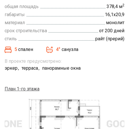
2
общая площадь
378,4 м
габариты
16,1х20,9
материал
монолит
срок строительства
от 200 дней
стиль
райт (прерий)
+
5
спален
4
санузла
В проекте предусмотрено:
эркер
терраса
панорамные окна
План 1-го этажа