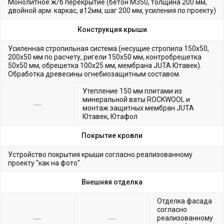
Монолитное ж/б перекрытие (бетон М350, толщина 200 мм,
двойной арм. каркас, ø12мм, шаг 200 мм, усиления по проекту)
Конструкция крыши
Усиленная стропильная система (несущие стропила 150х50,
200х50 мм по расчету, ригели 150х50 мм, контробрешетка
50х50 мм, обрешетка 100х25 мм, мембрана JUTA Ютавек).
Обработка древесины огнебиозащитным составом.
Утепление 150 мм плитами из
минеральной ваты ROCKWOOL и
монтаж защитных мембран JUTA
Ютавек, Ютафол
Покрытие кровли
Устройство покрытия крыши согласно реализованному
проекту "как на фото"
Внешняя отделка
Отделка фасада
согласно
реализованному