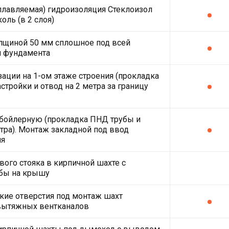
плавляемая) гидроизоляция Стеклоизол
оль (в 2 слоя)
лщиной 50 мм сплошное под всей
й фундамента
зации на 1-ом этаже строения (прокладка
стройки и отвод на 2 метра за границу
 бойлерную (прокладка ПНД трубы и
етра). Монтаж закладной под ввод
ля
ого стояка в кирпичной шахте с
бы на крышу
кие отверстия под монтаж шахт
вытяжных вентканалов