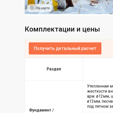
На карте
Комплектации и цены
Получить детальный расчет
Раздел
Утепленная м
жесткости вн
арм. ø12мм, 
ø12мм; песча
под пятном з
Фундамент
/