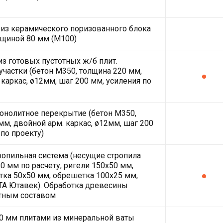
из керамического поризованного блока
лщиной 80 мм (М100)
з готовых пустотных ж/б плит.
частки (бетон М350, толщина 220 мм,
 каркас, ø12мм, шаг 200 мм, усиления по
нолитное перекрытие (бетон М350,
мм, двойной арм. каркас, ø12мм, шаг 200
 по проекту)
ропильная система (несущие стропила
0 мм по расчету, ригели 150х50 мм,
ка 50х50 мм, обрешетка 100х25 мм,
A Ютавек). Обработка древесины
тным составом
0 мм плитами из минеральной ваты