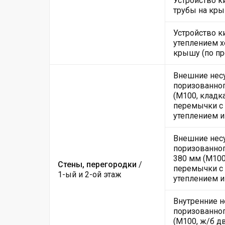
Устройство 
трубы на кры
Устройство к
утеплением х
крышу (по пр
Внешние нес
поризованног
(М100, кладк
перемычки с 
утеплением и
Внешние нес
поризованног
380 мм (М100
Стены, перегородки
/
перемычки с 
1-ый и 2-ой этаж
утеплением и
Внутренние н
поризованног
(М100, ж/б 