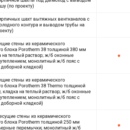
кирпичной шахты под дымоход с выводом
шу (по проекту)
ирпичных шахт вытяжных вентканалов с
олодного контура и выводом трубы на
оекту)
ущие стены из керамического
о блока Porotherm 38 толщиной 380 мм
а на теплый раствор; ж/б оконные
утеплением; монолитный ж/б пояс с
 доборной кладкой)
ущие стены из керамического
о блока Porotherm 38 Thermo толщиной
, кладка на теплый раствор; ж/б оконные
утеплением; монолитный ж/б пояс с
 доборной кладкой)
есущие стены из керамического
о блока Porotherm толщиной 250 мм
дверные перемычки; монолитный ж/б