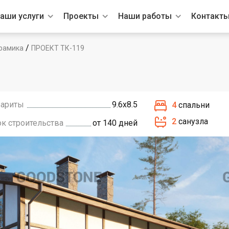
аши услуги
Проекты
Наши работы
Контакт
/
рамика
ПРОЕКТ ТК-119
бариты
9.6х8.5
4
спальни
2
санузла
ок строительства
от 140 дней