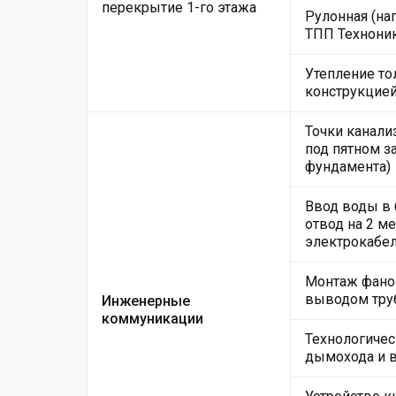
перекрытие 1-го этажа
Рулонная (на
ТПП Техноник
Утепление то
конструкцие
Точки канали
под пятном за
фундамента)
Ввод воды в
отвод на 2 м
электрокабе
Монтаж фанов
выводом тру
Инженерные
коммуникации
Технологичес
дымохода и 