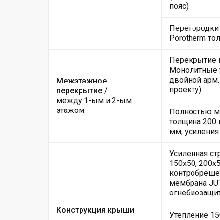
пояс)
Перегородки 
Porotherm то
Перекрытие и
Монолитные у
двойной арм.
Межэтажное
проекту)
перекрытие
/
между 1-ым и 2-ым
этажом
Полностью мо
толщина 200 
мм, усиления
Усиленная ст
150х50, 200х5
контробрешет
мембрана JUT
огнебиозащи
Конструкция крыши
Утепление 15