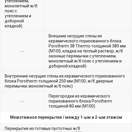
утеплением;
монолитный ж/б
пояс с
утеплением и
доборной
кладкой)
Внешние несущие стены из
керамического поризованного блока
Porotherm 38 Thermo толщиной 380 мм
(М100, кладка на теплый раствор; ж/б
оконные перемычки с утеплением;
монолитный ж/б пояс с утеплением и
доборной кладкой)
Внутренние несущие стены из керамического поризованного
блока Porotherm толщиной 250 мм (М100, ж/б дверные
перемычки; монолитный ж/б пояс)
Перегородки из керамического
поризованного блока Porotherm
толщиной 80 мм (М100)
Межэтажное перекрытие /
между 1-ым и 2-ым этажом
Перекрытие из готовых пустотных ж/б