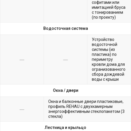
софитами или
имитацией бруса
с тонированием
(по проекту)
Водосточная система
Устройство
водосточной
системы (из
пластика) по
периметру
кровли дома для
огранизованного
сбора дождевой
воды с крыши
Окна /
двери
Окна и балконные двери пластиковые,
профиль REHAU с двухкамерным
энергоэффективным стеклопакетом (3
стекла)
Лестница и крыльцо