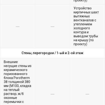
проекту)
Устройство
кирпичных шахт
вытяжных
вентканалов с
утеплением
холодного
контура и
выводом трубы
на крышу (по
проекту)
Стены, перегородки /
1-ый и 2-ой этаж
Внешние
несущие стены из
керамического
поризованного
блока Porotherm
38 толщиной 380
мм (М100, кладка
на теплый
раствор; ж/б
оконные
перемычки с