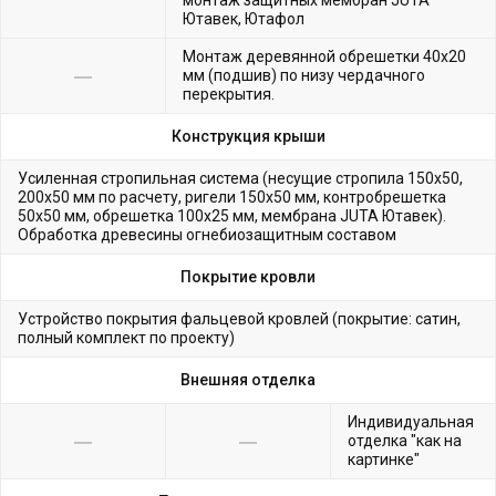
монтаж защитных мембран JUTA
Ютавек, Ютафол
Монтаж деревянной обрешетки 40х20
мм (подшив) по низу чердачного
перекрытия.
Конструкция крыши
Усиленная стропильная система (несущие стропила 150х50,
200х50 мм по расчету, ригели 150х50 мм, контробрешетка
50х50 мм, обрешетка 100х25 мм, мембрана JUTA Ютавек).
Обработка древесины огнебиозащитным составом
Покрытие кровли
Устройство покрытия фальцевой кровлей (покрытие: сатин,
полный комплект по проекту)
Внешняя отделка
Индивидуальная
отделка "как на
картинке"