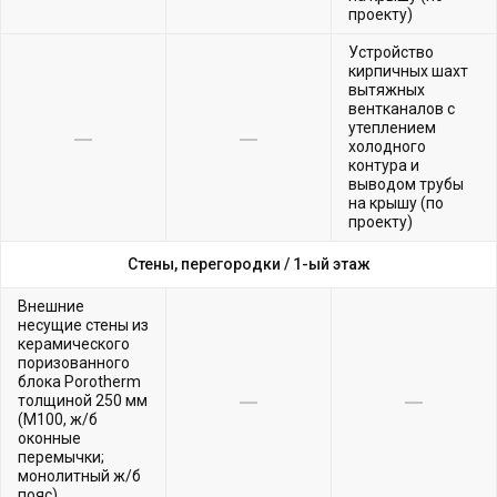
проекту)
Устройство
кирпичных шахт
вытяжных
вентканалов с
утеплением
холодного
контура и
выводом трубы
на крышу (по
проекту)
Стены, перегородки /
1-ый этаж
Внешние
несущие стены из
керамического
поризованного
блока Porotherm
толщиной 250 мм
(М100, ж/б
оконные
перемычки;
монолитный ж/б
пояс)