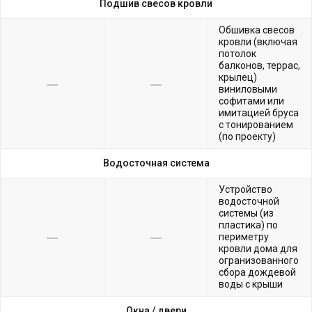
Подшив свесов кровли
Обшивка свесов
кровли (включая
потолок
балконов, террас,
крылец)
виниловыми
софитами или
имитацией бруса
с тонированием
(по проекту)
Водосточная система
Устройство
водосточной
системы (из
пластика) по
периметру
кровли дома для
огранизованного
сбора дождевой
воды с крыши
Окна /
двери