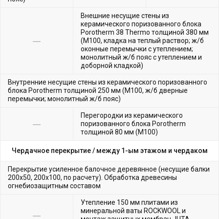
Внешние несущие стены из
керамического поризованного блока
Porotherm 38 Thermo толщиной 380 мм
(М100, кладка на теплый раствор; ж/б
оконные перемычки с утеплением;
монолитный ж/б пояс с утеплением и
доборной кладкой)
Внутренние несущие стены из керамического поризованного
блока Porotherm толщиной 250 мм (М100, ж/б дверные
перемычки; монолитный ж/б пояс)
Перегородки из керамического
поризованного блока Porotherm
толщиной 80 мм (М100)
Чердачное перекрытие /
между 1-ым этажом и чердаком
Перекрытие усиленное балочное деревянное (несущие балки
200х50, 200х100, по расчету). Обработка древесины
огнебиозащитным составом
Утепление 150 мм плитами из
минеральной ваты ROCKWOOL и