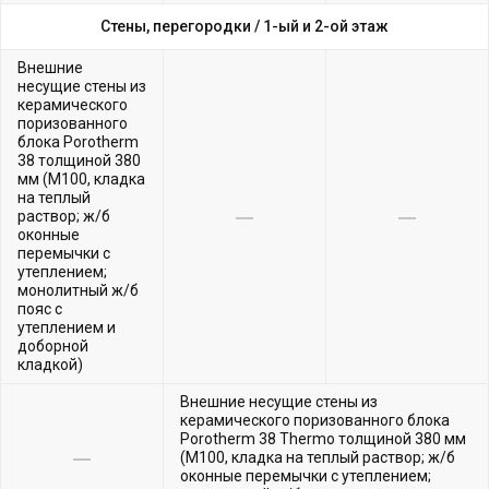
Стены, перегородки /
1-ый и 2-ой этаж
Внешние
несущие стены из
керамического
поризованного
блока Porotherm
38 толщиной 380
мм (М100, кладка
на теплый
раствор; ж/б
оконные
перемычки с
утеплением;
монолитный ж/б
пояс с
утеплением и
доборной
кладкой)
Внешние несущие стены из
керамического поризованного блока
Porotherm 38 Thermo толщиной 380 мм
(М100, кладка на теплый раствор; ж/б
оконные перемычки с утеплением;