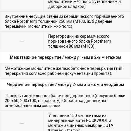
монолитный ж/б пояс с утеплением и
доборной кладкой)
Внутренние несущие стены из керамического поризованного
блока Porotherm толщиной 250 мм (М100, ж/б дверные
перемычки; монолитный ж/б пояс)
Перегородки из керамического
поризованного блока Porotherm
толщиной 80 мм (М100)
Межэтажное перекрытие /
между 1-ым и 2-ым этажом
Межэтажное монолитное железобетонное перекрытие (тип
перекрытия согласно рабочей документации проекта).
Чердачное перекрытие /
между 2-ым этажом и чердаком
Перекрытие усиленное балочное деревянное (несущие балки
200х50, 200х100, по расчету). Обработка древесины
огнебиозащитным составом.
Утепление 150 мм плитами из
минеральной ваты ROCKWOOL и
монтаж защитных мембран JUTA
Ютавек, Ютафол