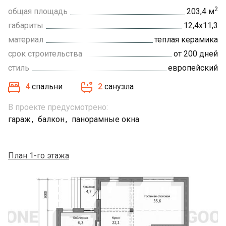
2
общая площадь
203,4 м
габариты
12,4х11,3
материал
теплая керамика
срок строительства
от 200 дней
стиль
европейский
4
спальни
2
санузла
В проекте предусмотрено:
гараж
балкон
панорамные окна
План 1-го этажа