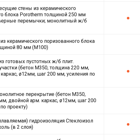
есущие стены из керамического
о блока Porotherm толщиной 250 мм
дверные перемычки; монолитный ж/б
из керамического поризованного блока
лщиной 80 мм (М100)
з готовых пустотных ж/б плит.
частки (бетон М350, толщина 220 мм,
 каркас, ø12мм, шаг 200 мм, усиления по
нолитное перекрытие (бетон М350,
мм, двойной арм. каркас, ø12мм, шаг 200
 по проекту)
плавляемая) гидроизоляция Стеклоизол
оль (в 2 слоя)