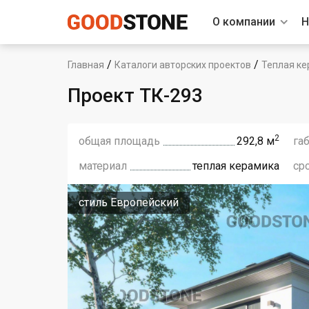
О компании
Н
/
/
Главная
Каталоги авторских проектов
Теплая ке
Проект ТК-293
2
общая площадь
292,8 м
га
материал
теплая керамика
ср
стиль Европейский