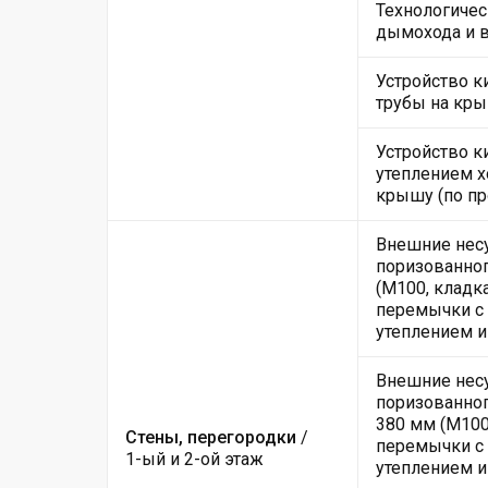
Технологичес
дымохода и 
Устройство 
трубы на кры
Устройство к
утеплением х
крышу (по пр
Внешние нес
поризованног
(М100, кладк
перемычки с 
утеплением и
Внешние нес
поризованног
380 мм (М100
Стены, перегородки
/
перемычки с 
1-ый и 2-ой этаж
утеплением и