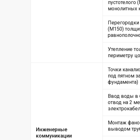
пустотелого 
монолитных к
Перегородки 
(М150) толщи
равнополочно
Утепление т
периметру цо
Точки канали
под пятном за
фундамента)
Ввод воды в
отвод на 2 м
электрокабе
Монтаж фанов
выводом тру
Инженерные
коммуникации