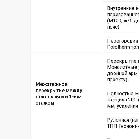
Внутренние н
поризованног
(М100, ж/б 
пояс)
Перегородки 
Porotherm то
Перекрытие и
Монолитные у
двойной арм.
проекту)
Межэтажное
перекрытие между
Полностью мо
цокольным и 1-ым
толщина 200 
этажом
мм, усиления
Рулонная (на
ТПП Техноник