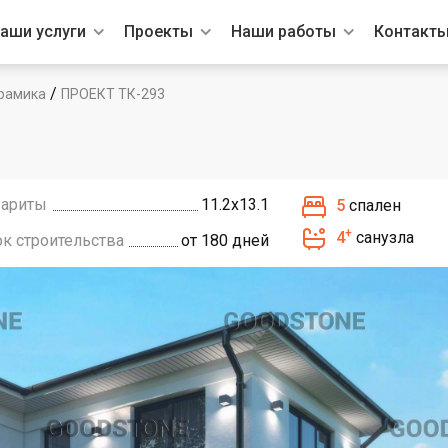
аши услуги
Проекты
Наши работы
Контакт
/
рамика
ПРОЕКТ ТК-293
бариты
11.2х13.1
5
спален
+
4
санузла
ок строительства
от 180 дней