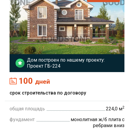
Дом построен по нашему проекту:
Проект ГБ-224
100
дней
срок строительства по договору
2
общая площадь
224,0 м
фундамент
монолитная ж/б плита с
ребрами вниз