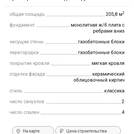
2
общая площадь
205,8 м
фундамент
монолитная ж/б плита с
ребрами вниз
несущие стены
газобетонные блоки
перегородки
газобетонные блоки
покрытие кровли
мягкая кровля
отделка фасада
керамический
облицовочный кирпич
стиль
классика
число санузлов
2
число спален
4
На карте
Цена строительства