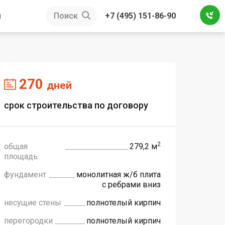
ы
Поиск
+7 (495) 151-86-90
270
дней
cрок строительства по договору
2
общая
279,2 м
площадь
фундамент
монолитная ж/б плита
с ребрами вниз
несущие стены
полнотелый кирпич
перегородки
полнотелый кирпич