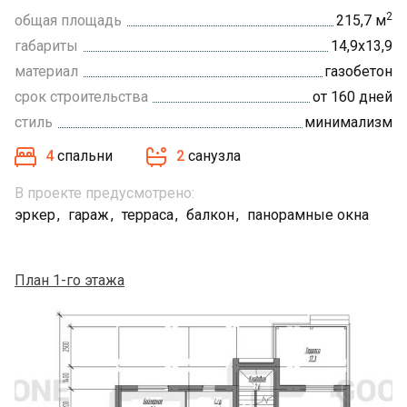
2
общая площадь
215,7 м
габариты
14,9х13,9
материал
газобетон
срок строительства
от 160 дней
стиль
минимализм
4
спальни
2
санузла
В проекте предусмотрено:
эркер
гараж
терраса
балкон
панорамные окна
План 1-го этажа