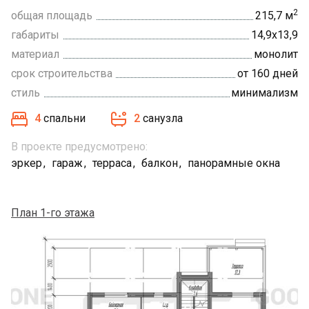
2
общая площадь
215,7 м
габариты
14,9х13,9
материал
монолит
срок строительства
от 160 дней
стиль
минимализм
4
спальни
2
санузла
В проекте предусмотрено:
эркер
гараж
терраса
балкон
панорамные окна
План 1-го этажа