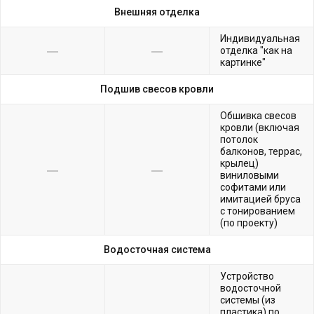
Внешняя отделка
Индивидуальная
отделка "как на
картинке"
Подшив свесов кровли
Обшивка свесов
кровли (включая
потолок
балконов, террас,
крылец)
виниловыми
софитами или
имитацией бруса
с тонированием
(по проекту)
Водосточная система
Устройство
водосточной
системы (из
пластика) по