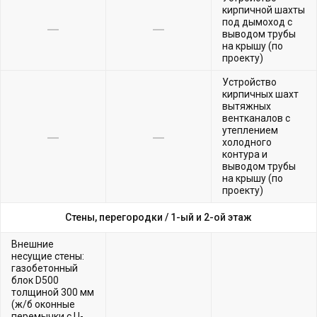
кирпичной шахты
под дымоход с
выводом трубы
на крышу (по
проекту)
Устройство
кирпичных шахт
вытяжных
вентканалов с
утеплением
холодного
контура и
выводом трубы
на крышу (по
проекту)
Стены, перегородки /
1-ый и 2-ой этаж
Внешние
несущие стены:
газобетонный
блок D500
толщиной 300 мм
(ж/б оконные
перемычки с U-