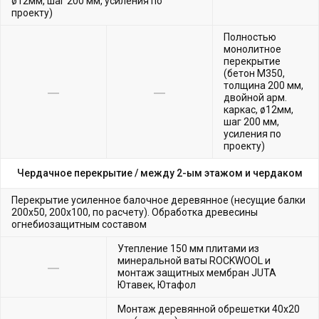
ø12мм, шаг 200 мм, усиления по
проекту)
Полностью
монолитное
перекрытие
(бетон М350,
толщина 200 мм,
двойной арм.
каркас, ø12мм,
шаг 200 мм,
усиления по
проекту)
Чердачное перекрытие /
между 2-ым этажом и чердаком
Перекрытие усиленное балочное деревянное (несущие балки
200х50, 200х100, по расчету). Обработка древесины
огнебиозащитным составом
Утепление 150 мм плитами из
минеральной ваты ROCKWOOL и
монтаж защитных мембран JUTA
Ютавек, Ютафол
Монтаж деревянной обрешетки 40х20