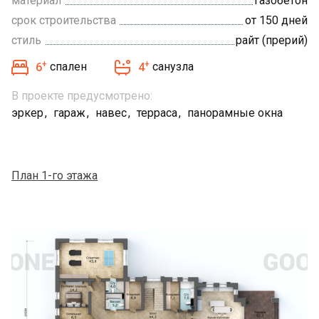
материал
газобетон
срок строительства
от 150 дней
стиль
райт (прерий)
+
+
6
спален
4
санузла
В проекте предусмотрено:
эркер
гараж
навес
терраса
панорамные окна
План 1-го этажа