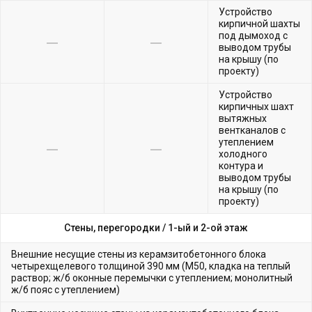
Устройство
кирпичной шахты
под дымоход с
выводом трубы
на крышу (по
проекту)
Устройство
кирпичных шахт
вытяжных
вентканалов с
утеплением
холодного
контура и
выводом трубы
на крышу (по
проекту)
Стены, перегородки /
1-ый и 2-ой этаж
Внешние несущие стены из керамзитобетонного блока
четырехщелевого толщиной 390 мм (М50, кладка на теплый
раствор; ж/б оконные перемычки с утеплением; монолитный
ж/б пояс с утеплением)