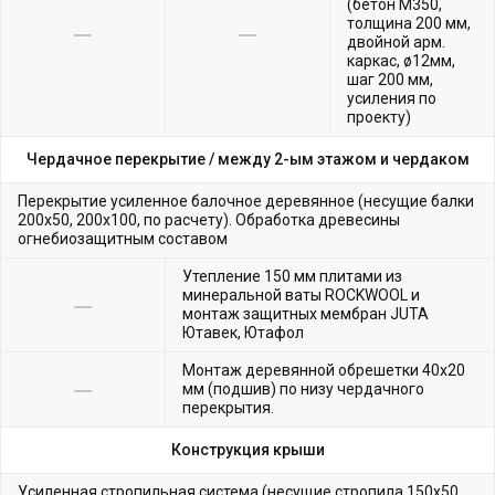
(бетон М350,
толщина 200 мм,
двойной арм.
каркас, ø12мм,
шаг 200 мм,
усиления по
проекту)
Чердачное перекрытие /
между 2-ым этажом и чердаком
Перекрытие усиленное балочное деревянное (несущие балки
200х50, 200х100, по расчету). Обработка древесины
огнебиозащитным составом
Утепление 150 мм плитами из
минеральной ваты ROCKWOOL и
монтаж защитных мембран JUTA
Ютавек, Ютафол
Монтаж деревянной обрешетки 40х20
мм (подшив) по низу чердачного
перекрытия.
Конструкция крыши
Усиленная стропильная система (несущие стропила 150х50,