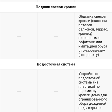
Подшив свесов кровли
Обшивка свесов
кровли (включая
потолок
балконов, террас,
крылец)
виниловыми
софитами или
имитацией бруса
с тонированием
(по проекту)
Водосточная система
Устройство
водосточной
системы (из
пластика) по
периметру
кровли дома для
огранизованного
сбора дождевой
воды с крыши