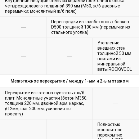
Внутренние несущие стены из керамзитобетонного блока
четырехщелевого толщиной 390 мм (М50, ж/б дверные
перемычки; монолитный ж/б пояс)
Перегородки из газобетонных блоков
D500 толщиной 100 мм (перемычки из
стального уголка)
Утепление
внешних стен
толщиной 50 мм
плитами из
минеральной
ваты ROCKWOOL
Межэтажное перекрытие /
между 1-ым и 2-ым этажом
Перекрытие из готовых пустотных ж/б
плит. Монолитные участки (бетон М350,
толщина 220 мм, двойной арм. каркас,
ø12мм, шаг 200 мм, усиления по
проекту)
Полностью
монолитное
перекрытие