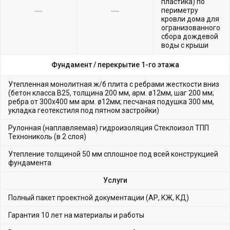
пластика) по
периметру
кровли дома для
огранизованного
сбора дождевой
воды с крыши
Фундамент /
перекрытие 1-го этажа
Утепленная монолитная ж/б плита с ребрами жесткости вниз
(бетон класса В25, толщина 200 мм, арм. ø12мм, шаг 200 мм;
ребра от 300х400 мм арм. ø12мм; песчаная подушка 300 мм,
укладка геотекстиля под пятном застройки)
Рулонная (наплавляемая) гидроизоляция Стеклоизол ТПП
Технониколь (в 2 слоя)
Утепление толщиной 50 мм сплошное под всей конструкцией
фундамента
Услуги
Полный пакет проектной документации (АР, КЖ, КД)
Гарантия 10 лет на материалы и работы