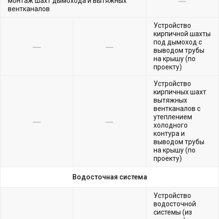
монтаж шахт дымохода и вытяжных
вентканалов
Устройство
кирпичной шахты
под дымоход с
выводом трубы
на крышу (по
проекту)
Устройство
кирпичных шахт
вытяжных
вентканалов с
утеплением
холодного
контура и
выводом трубы
на крышу (по
проекту)
Водосточная система
Устройство
водосточной
системы (из