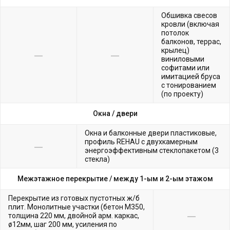
Обшивка свесов
кровли (включая
потолок
балконов, террас,
крылец)
виниловыми
софитами или
имитацией бруса
с тонированием
(по проекту)
Окна /
двери
Окна и балконные двери пластиковые,
профиль REHAU с двухкамерным
энергоэффективным стеклопакетом (3
стекла)
Межэтажное перекрытие /
между 1-ым и 2-ым этажом
Перекрытие из готовых пустотных ж/б
плит. Монолитные участки (бетон М350,
толщина 220 мм, двойной арм. каркас,
ø12мм, шаг 200 мм, усиления по