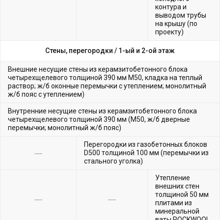
контура и
выводом трубы
на крышу (по
проекту)
Стены, перегородки /
1-ый и 2-ой этаж
Внешние несущие стены из керамзитобетонного блока
четырехщелевого толщиной 390 мм М50, кладка на теплый
раствор; ж/б оконные перемычки с утеплением; монолитный
ж/б пояс с утеплением)
Внутренние несущие стены из керамзитобетонного блока
четырехщелевого толщиной 390 мм (М50, ж/б дверные
перемычки; монолитный ж/б пояс)
Перегородки из газобетонных блоков
D500 толщиной 100 мм (перемычки из
стального уголка)
Утепление
внешних стен
толщиной 50 мм
плитами из
минеральной
ваты ROCKWOOL