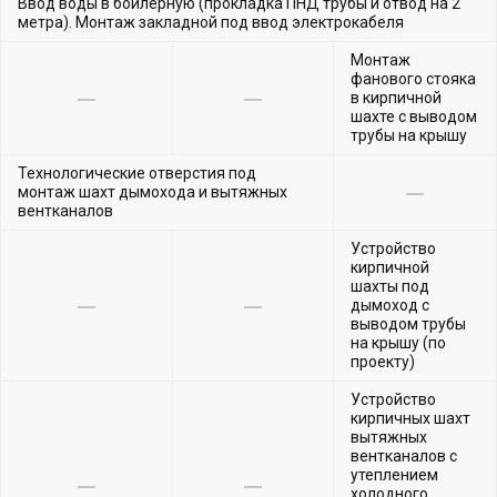
Ввод воды в бойлерную (прокладка ПНД трубы и отвод на 2
метра). Монтаж закладной под ввод электрокабеля
Монтаж
фанового стояка
в кирпичной
шахте с выводом
трубы на крышу
Технологические отверстия под
монтаж шахт дымохода и вытяжных
вентканалов
Устройство
кирпичной
шахты под
дымоход с
выводом трубы
на крышу (по
проекту)
Устройство
кирпичных шахт
вытяжных
вентканалов с
утеплением
холодного