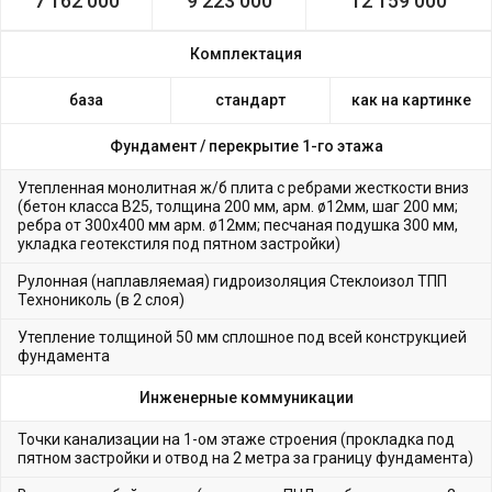
7 162 000
9 223 000
12 159 000
Комплектация
база
стандарт
как на картинке
Фундамент /
перекрытие 1-го этажа
Утепленная монолитная ж/б плита с ребрами жесткости вниз
(бетон класса В25, толщина 200 мм, арм. ø12мм, шаг 200 мм;
ребра от 300х400 мм арм. ø12мм; песчаная подушка 300 мм,
укладка геотекстиля под пятном застройки)
Рулонная (наплавляемая) гидроизоляция Стеклоизол ТПП
Технониколь (в 2 слоя)
Утепление толщиной 50 мм сплошное под всей конструкцией
фундамента
Инженерные коммуникации
Точки канализации на 1-ом этаже строения (прокладка под
пятном застройки и отвод на 2 метра за границу фундамента)