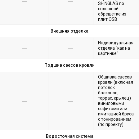
SHINGLAS по
сплошной
обрешетке из
плит OSB
Внешняя отделка
Индивидуальная
отделка "как на
картинке"
Подшив свесов кровли
Обшивка свесов
кровли (включая
потолок
балконов,
террас, крылец)
виниловыми
софитами или
имитацией бруса
с тонированием
(по проекту)
Водосточная система