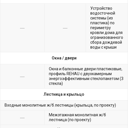
Устройство
водосточной
системы (из
пластика) по
периметру
кровли дома для
огранизованного
сбора дождевой
воды с крыши
Окна /
двери
Окна и балконные двери пластиковые,
профиль REHAU с двухкамерным
энергоэффективным стеклопакетом (3
стекла)
Лестница и крыльцо
Входные монолитные ж/б лестницы (крыльца, по проекту)
Межэтажная монолитная ж/б
лестница (по проекту)