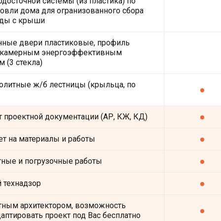
одосточной системы (из пластика) по
овли дома для огранизованного сбора
ды с крыши
нные двери пластиковые, профиль
хкамерным энергоэффективным
 (3 стекла)
олитные ж/б лестницы (крыльца, по
 проектной документации (АР, КЖ, КД)
лет на материалы и работы
тные и погрузочные работы
 технадзор
тным архитектором, возможность
аптировать проект под Вас бесплатно