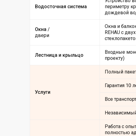
Устройство в
Водосточная система
периметру кр
дождевой во
Окна и балко
Окна
/
REHAU с дву
двери
стеклопакетом
Входные мон
Лестница и крыльцо
проекту)
Полный пакет
Гарантия 10 
Услуги
Все транспор
Независимый
Работа с опы
полностью ад