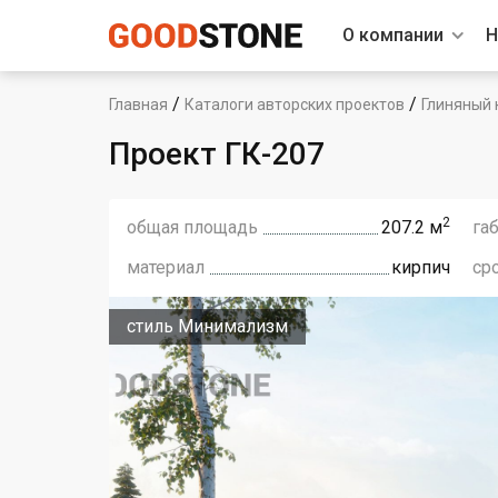
О компании
Н
/
/
Главная
Каталоги авторских проектов
Глиняный 
Проект ГК-207
2
общая площадь
207.2 м
га
материал
кирпич
ср
стиль Минимализм