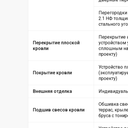
Перегородки 
2.1 НФ толщи
стального уго
Перекрытие 
Перекрытие плоской
устройством
кровли
сплошным нас
проекту)
Устройство п
Покрытие кровли
(эксплуатиру
проекту)
Внешняя отделка
Индивидуальн
Обшивка свес
Подшив свесов кровли
террас, крыл
бруса с тони