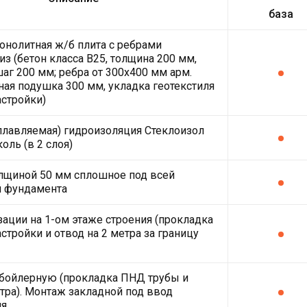
база
онолитная ж/б плита с ребрами
из (бетон класса В25, толщина 200 мм,
шаг 200 мм; ребра от 300х400 мм арм.
ная подушка 300 мм, укладка геотекстиля
астройки)
плавляемая) гидроизоляция Стеклоизол
оль (в 2 слоя)
лщиной 50 мм сплошное под всей
й фундамента
зации на 1-ом этаже строения (прокладка
стройки и отвод на 2 метра за границу
 бойлерную (прокладка ПНД трубы и
етра). Монтаж закладной под ввод
ля