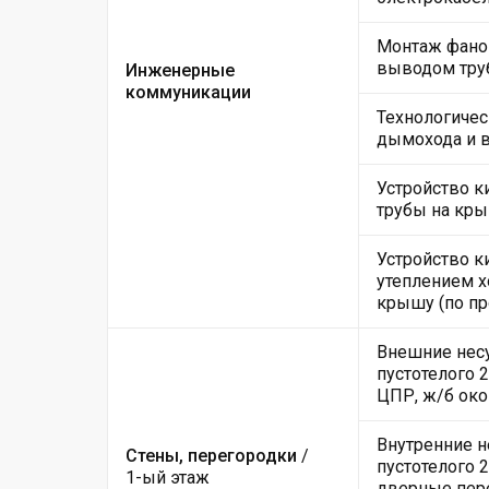
Монтаж фанов
выводом тру
Инженерные
коммуникации
Технологичес
дымохода и 
Устройство 
трубы на кры
Устройство к
утеплением х
крышу (по пр
Внешние несу
пустотелого 
ЦПР, ж/б ок
Внутренние н
Стены, перегородки
/
пустотелого 
1-ый этаж
дверные пер