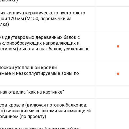
из кирпича керамического пустотелого
ной 120 мм (М150, перемычки из
лка)
из двутавровых деревянных балок с
 уклонообразующих направляющих и
тилом (высота и шаг балок, усиления по
лоской утепленной кровли
емые и неэксплуатируемые зоны по
ая отделка "как на картинке"
ов кровли (включая потолок балконов,
ец) виниловыми софитами или имитацией
рованием (по проекту)