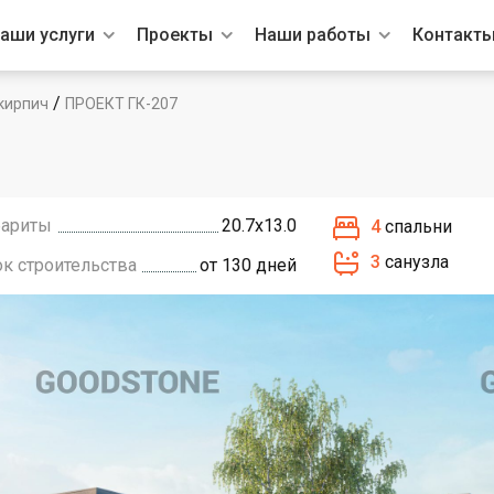
аши услуги
Проекты
Наши работы
Контакт
/
кирпич
ПРОЕКТ ГК-207
бариты
20.7х13.0
4
спальни
3
санузла
ок строительства
от 130 дней