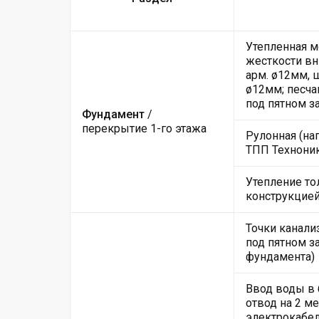
Утепленная м
жесткости вн
арм. ø12мм, 
ø12мм; песча
под пятном з
Фундамент
/
перекрытие 1-го этажа
Рулонная (на
ТПП Техноник
Утепление то
конструкцие
Точки канали
под пятном за
фундамента)
Ввод воды в
отвод на 2 м
электрокабе