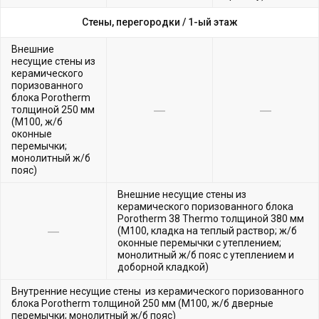
Стены, перегородки /
1-ый этаж
Внешние
несущие стены из
керамического
поризованного
блока Porotherm
толщиной 250 мм
(М100, ж/б
оконные
перемычки;
монолитный ж/б
пояс)
Внешние несущие стены из
керамического поризованного блока
Porotherm 38 Thermo толщиной 380 мм
(М100, кладка на теплый раствор; ж/б
оконные перемычки с утеплением;
монолитный ж/б пояс с утеплением и
доборной кладкой)
Внутренние несущие стены из керамического поризованного
блока Porotherm толщиной 250 мм (М100, ж/б дверные
перемычки; монолитный ж/б пояс)