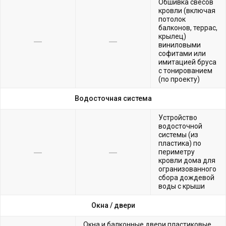
Обшивка свесов
кровли (включая
потолок
балконов, террас,
крылец)
виниловыми
софитами или
имитацией бруса
с тонированием
(по проекту)
Водосточная система
Устройство
водосточной
системы (из
пластика) по
периметру
кровли дома для
огранизованного
сбора дождевой
воды с крыши
Окна /
двери
Окна и балконные двери пластиковые,