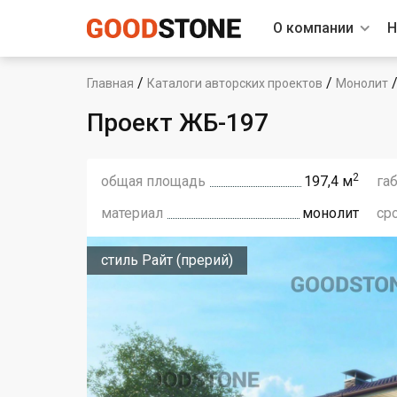
О компании
Н
/
/
Главная
Каталоги авторских проектов
Монолит
Проект ЖБ-197
2
общая площадь
197,4 м
га
материал
монолит
ср
стиль Райт (прерий)