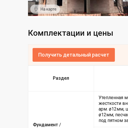
На карте
Комплектации и цены
Получить детальный расчет
Раздел
Утепленная м
жесткости вн
арм. ø12мм, 
ø12мм; песча
под пятном з
Фундамент
/