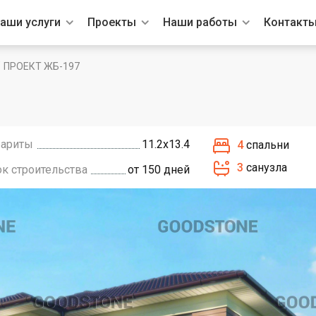
аши услуги
Проекты
Наши работы
Контакт
/
ПРОЕКТ ЖБ-197
бариты
11.2х13.4
4
спальни
3
санузла
ок строительства
от 150 дней