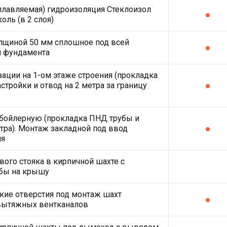
плавляемая) гидроизоляция Стеклоизол
оль (в 2 слоя)
лщиной 50 мм сплошное под всей
й фундамента
зации на 1-ом этаже строения (прокладка
стройки и отвод на 2 метра за границу
 бойлерную (прокладка ПНД трубы и
етра). Монтаж закладной под ввод
ля
ого стояка в кирпичной шахте с
бы на крышу
кие отверстия под монтаж шахт
вытяжных вентканалов