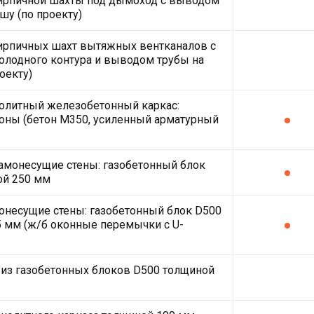
кирпичной шахты под дымоход с выводом
шу (по проекту)
ирпичных шахт вытяжных вентканалов с
олодного контура и выводом трубы на
оекту)
олитный железобетонный каркас:
оны (бетон М350, усиленный арматурный
амонесущие стены: газобетонный блок
ой 250 мм
несущие стены: газобетонный блок D500
 мм (ж/б оконные перемычки с U-
из газобетонных блоков D500 толщиной