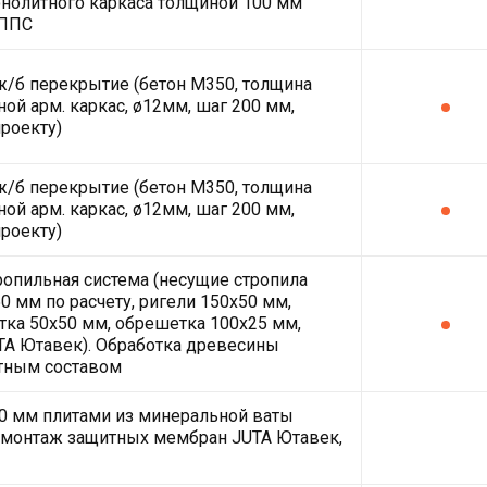
нолитного каркаса толщиной 100 мм
ЭППС
/б перекрытие (бетон М350, толщина
ной арм. каркас, ø12мм, шаг 200 мм,
проекту)
/б перекрытие (бетон М350, толщина
ной арм. каркас, ø12мм, шаг 200 мм,
проекту)
ропильная система (несущие стропила
0 мм по расчету, ригели 150х50 мм,
ка 50х50 мм, обрешетка 100х25 мм,
A Ютавек). Обработка древесины
тным составом
0 мм плитами из минеральной ваты
монтаж защитных мембран JUTA Ютавек,