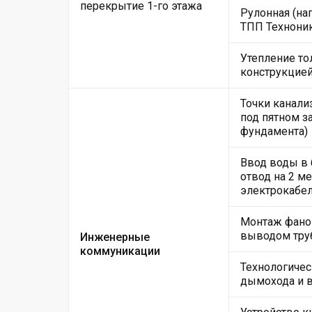
перекрытие 1-го этажа
Рулонная (на
ТПП Техноник
Утепление то
конструкцие
Точки канали
под пятном за
фундамента)
Ввод воды в
отвод на 2 м
электрокабе
Монтаж фанов
выводом тру
Инженерные
коммуникации
Технологичес
дымохода и 