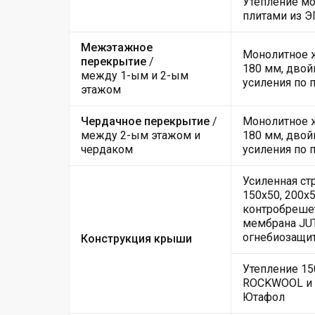
Утепление мо
плитами из 
Межэтажное
Монолитное ж
перекрытие
/
180 мм, двой
между 1-ым и 2-ым
усиления по 
этажом
Чердачное перекрытие
/
Монолитное ж
между 2-ым этажом и
180 мм, двой
чердаком
усиления по 
Усиленная ст
150х50, 200х5
контробрешет
мембрана JUT
огнебиозащи
Конструкция крыши
Утепление 15
ROCKWOOL и 
Ютафол