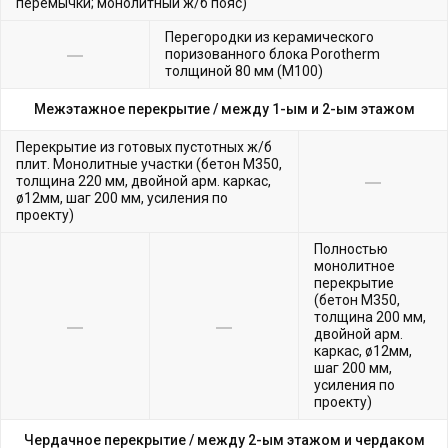
перемычки; монолитный ж/б пояс)
Перегородки из керамического
поризованного блока Porotherm
толщиной 80 мм (М100)
Межэтажное перекрытие /
между 1-ым и 2-ым этажом
Перекрытие из готовых пустотных ж/б
плит. Монолитные участки (бетон М350,
толщина 220 мм, двойной арм. каркас,
ø12мм, шаг 200 мм, усиления по
проекту)
Полностью
монолитное
перекрытие
(бетон М350,
толщина 200 мм,
двойной арм.
каркас, ø12мм,
шаг 200 мм,
усиления по
проекту)
Чердачное перекрытие /
между 2-ым этажом и чердаком