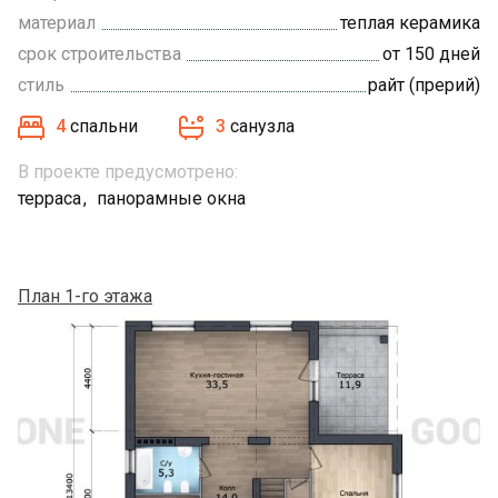
материал
теплая керамика
срок строительства
от 150 дней
стиль
райт (прерий)
4
спальни
3
санузла
В проекте предусмотрено:
терраса
панорамные окна
План 1-го этажа