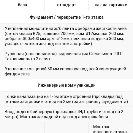
база
стандарт
как на картинке
Фундамент /
перекрытие 1-го этажа
Утепленная монолитная ж/б плита с ребрами жесткости вниз
(бетон класса В25, толщина 200 мм, арм. ø12мм, шаг 200 мм;
ребра от 300х400 мм арм. ø12мм; песчаная подушка 300 мм,
укладка геотекстиля под пятном застройки)
Рулонная (наплавляемая) гидроизоляция Стеклоизол ТПП
Технониколь (в 2 слоя)
Утепление толщиной 50 мм сплошное под всей конструкцией
фундамента
Инженерные коммуникации
Точки канализации на 1-ом этаже строения (прокладка под
пятном застройки и отвод на 2 метра за границу фундамента)
Ввод воды в бойлерную (прокладка ПНД трубы и отвод на 2
метра). Монтаж закладной под ввод электрокабеля
Монтаж
фанового стояка