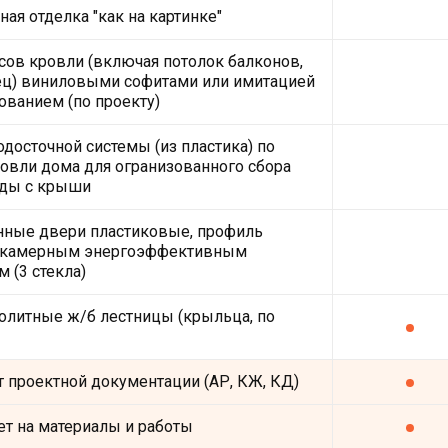
ая отделка "как на картинке"
ов кровли (включая потолок балконов,
ец) виниловыми софитами или имитацией
рованием (по проекту)
одосточной системы (из пластика) по
овли дома для огранизованного сбора
ды с крыши
нные двери пластиковые, профиль
хкамерным энергоэффективным
 (3 стекла)
олитные ж/б лестницы (крыльца, по
 проектной документации (АР, КЖ, КД)
лет на материалы и работы