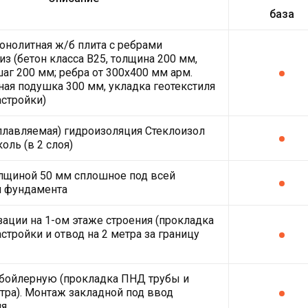
база
онолитная ж/б плита с ребрами
из (бетон класса В25, толщина 200 мм,
шаг 200 мм; ребра от 300х400 мм арм.
ная подушка 300 мм, укладка геотекстиля
астройки)
плавляемая) гидроизоляция Стеклоизол
оль (в 2 слоя)
лщиной 50 мм сплошное под всей
й фундамента
зации на 1-ом этаже строения (прокладка
стройки и отвод на 2 метра за границу
 бойлерную (прокладка ПНД трубы и
етра). Монтаж закладной под ввод
ля