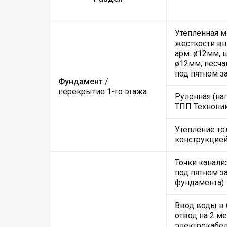
Утепленная м
жесткости вн
арм. ø12мм, 
ø12мм; песча
под пятном з
Фундамент
/
перекрытие 1-го этажа
Рулонная (на
ТПП Техноник
Утепление то
конструкцие
Точки канали
под пятном за
фундамента)
Ввод воды в
отвод на 2 м
электрокабе