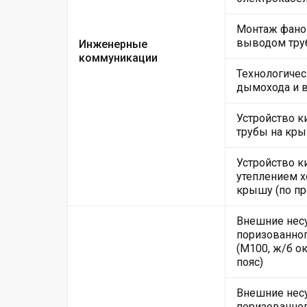
Монтаж фанов
выводом тру
Инженерные
коммуникации
Технологичес
дымохода и 
Устройство 
трубы на кры
Устройство к
утеплением х
крышу (по пр
Внешние нес
поризованног
(М100, ж/б 
пояс)
Внешние нес
поризованног