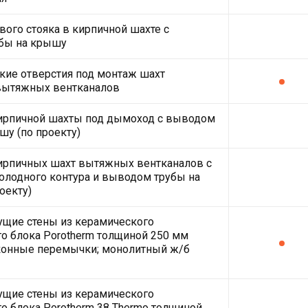
ого стояка в кирпичной шахте с
бы на крышу
кие отверстия под монтаж шахт
вытяжных вентканалов
кирпичной шахты под дымоход с выводом
шу (по проекту)
ирпичных шахт вытяжных вентканалов с
олодного контура и выводом трубы на
оекту)
ущие стены из керамического
о блока Porotherm толщиной 250 мм
оконные перемычки; монолитный ж/б
ущие стены из керамического
о блока Porotherm 38 Thermo толщиной