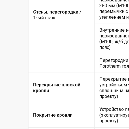
380 мм (М100
перемычки с 
Стены, перегородки
/
утеплением и
1-ый этаж
Внутренние н
поризованног
(М100, ж/б 
пояс)
Перегородки 
Porotherm то
Перекрытие 
Перекрытие плоской
устройством
кровли
сплошным нас
проекту)
Устройство п
Покрытие кровли
(эксплуатиру
проекту)