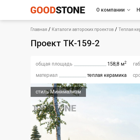
О компании
Н
/
/
Главная
Каталоги авторских проектов
Теплая ке
Проект ТК-159-2
2
общая площадь
158,8 м
га
материал
теплая керамика
ср
стиль Минимализм