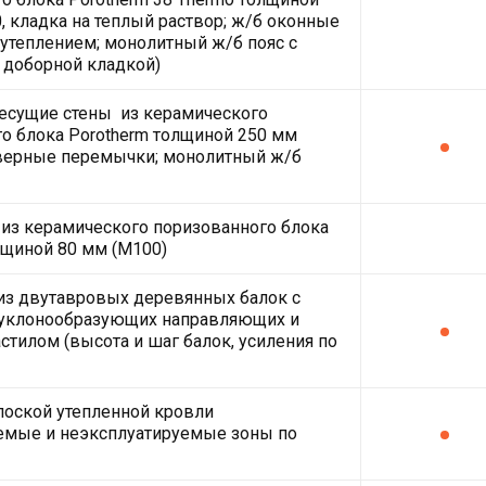
, кладка на теплый раствор; ж/б оконные
утеплением; монолитный ж/б пояс с
 доборной кладкой)
есущие стены из керамического
о блока Porotherm толщиной 250 мм
дверные перемычки; монолитный ж/б
из керамического поризованного блока
лщиной 80 мм (М100)
из двутавровых деревянных балок с
 уклонообразующих направляющих и
тилом (высота и шаг балок, усиления по
лоской утепленной кровли
емые и неэксплуатируемые зоны по