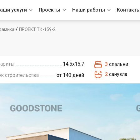
аши услуги
Проекты
Наши работы
Контакт
/
рамика
ПРОЕКТ ТК-159-2
бариты
14.5х15.7
3
спальни
2
санузла
ок строительства
от 140 дней