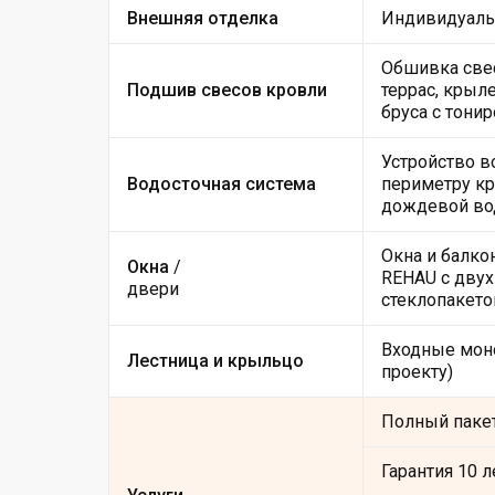
Внешняя отделка
Индивидуальн
Обшивка свес
Подшив свесов кровли
террас, крыл
бруса с тони
Устройство в
Водосточная система
периметру кр
дождевой во
Окна и балко
Окна
/
REHAU с дву
двери
стеклопакетом
Входные мон
Лестница и крыльцо
проекту)
Полный пакет
Гарантия 10 