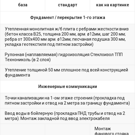
база
стандарт
как на картинке
Фундамент /
перекрытие 1-го этажа
Утепленная монолитная ж/б плита с ребрами жесткости вниз
(бетон класса В25, толщина 200 мм, арм. ø12мм, шаг 200 мм;
ребра от 300х400 мм арм. ø12мм; песчаная подушка 300 мм,
укладка геотекстиля под пятном застройки)
Рулонная (наплавляемая) гидроизоляция Стеклоизол ТПП
Технониколь (в 2 слоя)
Утепление толщиной 50 мм сплошное под всей конструкцией
фундамента
Инженерные коммуникации
Точки канализации на 1-ом этаже строения (прокладка под
пятном застройки и отвод на 2 метра за границу фундамента)
Ввод воды в бойлерную (прокладка ПНД трубы и отвод на 2
метра). Монтаж закладной под ввод электрокабеля
Монтаж
фанового стояка